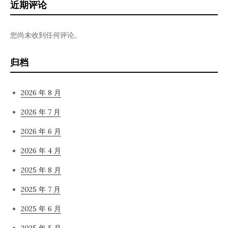
近期评论
您尚未收到任何评论。
归档
2026 年 8 月
2026 年 7 月
2026 年 6 月
2026 年 4 月
2025 年 8 月
2025 年 7 月
2025 年 6 月