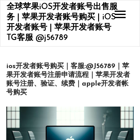
Skip
全球苹果iOS开发者账号出售服
to
务 | 苹果开发者账号购买 | iOS
content
开发者账号 | 苹果开发者账号
TG客服 @j56789
ios开发者账号购买｜客服:@J56789｜苹
果开发者账号注册申请流程｜苹果开发者
账号注册、验证、续费｜apple开发者帐
号购买