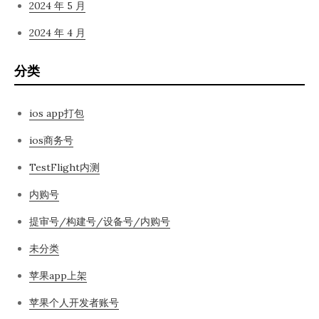
2024 年 5 月
2024 年 4 月
分类
ios app打包
ios商务号
TestFlight内测
内购号
提审号/构建号/设备号/内购号
未分类
苹果app上架
苹果个人开发者账号