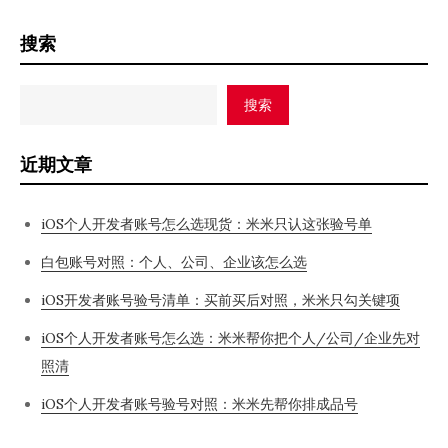
搜索
搜索
近期文章
iOS个人开发者账号怎么选现货：米米只认这张验号单
白包账号对照：个人、公司、企业该怎么选
iOS开发者账号验号清单：买前买后对照，米米只勾关键项
iOS个人开发者账号怎么选：米米帮你把个人/公司/企业先对
照清
iOS个人开发者账号验号对照：米米先帮你排成品号