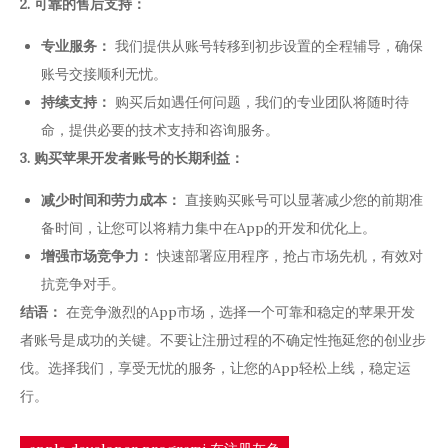
2. 可靠的售后支持：
专业服务：
我们提供从账号转移到初步设置的全程辅导，确保
账号交接顺利无忧。
持续支持：
购买后如遇任何问题，我们的专业团队将随时待
命，提供必要的技术支持和咨询服务。
3. 购买苹果开发者账号的长期利益：
减少时间和劳力成本：
直接购买账号可以显著减少您的前期准
备时间，让您可以将精力集中在App的开发和优化上。
增强市场竞争力：
快速部署应用程序，抢占市场先机，有效对
抗竞争对手。
结语：
在竞争激烈的App市场，选择一个可靠和稳定的苹果开发
者账号是成功的关键。不要让注册过程的不确定性拖延您的创业步
伐。选择我们，享受无忧的服务，让您的App轻松上线，稳定运
行。