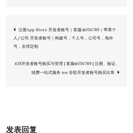
ios
开
发
文
注册App Store 开发者账号｜客服:@J56789｜苹果个
者
人/公司 开发者账号｜构建号，个人号，公司号，海外
账
章
号，全球定制
号
购
导
买
iOS开发者账号购买与管理 | 客服@J56789 | 注册、验证、
｜
航
续费一站式服务 ios 谷歌开发者账号购买出售
客
服:@J56789
｜
苹
果
开
发表回复
发