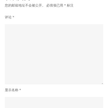
者
您的邮箱地址不会被公开。
必填项已用
*
标注
账
评论
*
号
注
册
申
请
流
程
｜
苹
果
开
显示名称
*
发
者
账