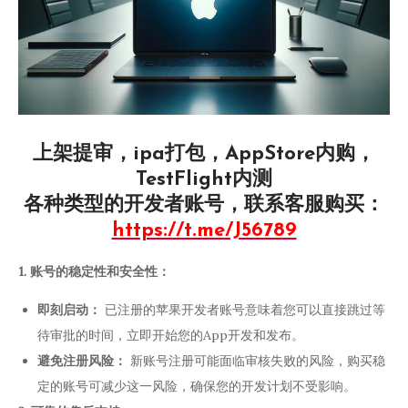
上架提审，ipa打包，AppStore内购，
TestFlight内测
各种类型的开发者账号，联系客服购买：
https://t.me/J56789
1. 账号的稳定性和安全性：
即刻启动：
已注册的苹果开发者账号意味着您可以直接跳过等
待审批的时间，立即开始您的App开发和发布。
避免注册风险：
新账号注册可能面临审核失败的风险，购买稳
定的账号可减少这一风险，确保您的开发计划不受影响。