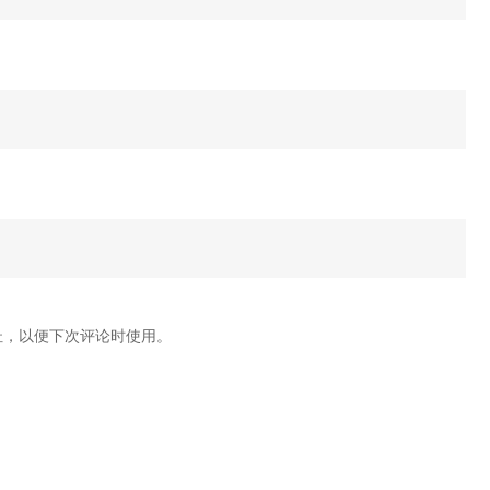
打
包
证
书
址，以便下次评论时使用。