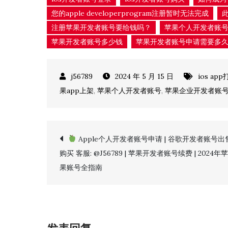
您的apple developerprogram注册暂时无法完成
此
注册苹果开发者账号要给钱吗？
苹果个人开发者账
苹果开发者账号多少钱
苹果开发者账号申请需要多
2024 年 5 月 15 日
ios ap
果app上架
,
苹果个人开发者账号
,
苹果企业开发者账
文
Apple个人开发者账号申请 | 谷歌开发者账号出
购买 客服: @J56789 | 苹果开发者账号续费 | 2024年苹
章
果账号全指南
导
航