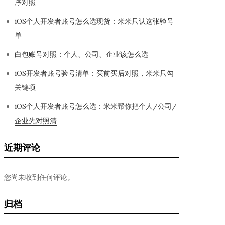
序对照
iOS个人开发者账号怎么选现货：米米只认这张验号
单
白包账号对照：个人、公司、企业该怎么选
iOS开发者账号验号清单：买前买后对照，米米只勾
关键项
iOS个人开发者账号怎么选：米米帮你把个人/公司/
企业先对照清
近期评论
您尚未收到任何评论。
归档