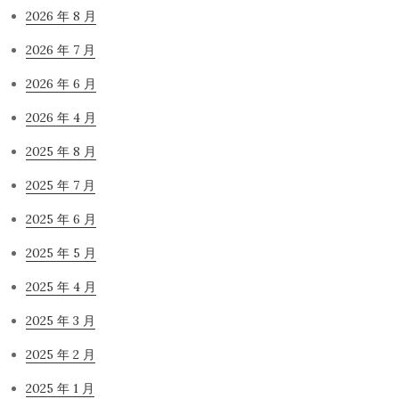
2026 年 8 月
2026 年 7 月
2026 年 6 月
2026 年 4 月
2025 年 8 月
2025 年 7 月
2025 年 6 月
2025 年 5 月
2025 年 4 月
2025 年 3 月
2025 年 2 月
2025 年 1 月