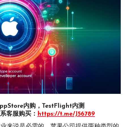
Store内购，TestFlight内测
系客服购买：
https://t.me/J56789
企业来说是必需的。苹果公司提供两种类型的