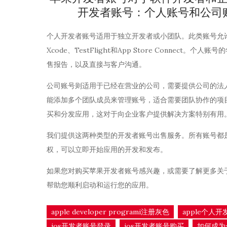
开发者账号：个人账号和公司
个人开发者账号适用于独立开发者或小团队。此类账号允许开
Xcode、TestFlight和App Store Conne
售报告，以及直接与客户沟通。
公司账号则适用于已经在营业的公司，需要提供公司的法
能添加多个团队成员来管理账号，适合需要团队协作的项目。公司账号
买和分发应用，这对于向企业客户提供解决方案特别有用
我们提供这两种类型的开发者账号出售服务。所有账号都
权，可以立即开始应用的开发和发布。
如果您对购买苹果开发者账号感兴趣，或需要了解更多关
帮助您顺利启动和运行您的应用。
apple developer programi注册灰色
apple个人
ios开发者账号登录
ios开发者账号购买
如何成为