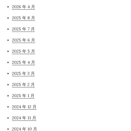
2026 年 4 月
2025 年 8 月
2025 年 7 月
2025 年 6 月
2025 年 5 月
2025 年 4 月
2025 年 3 月
2025 年 2 月
2025 年 1 月
2024 年 12 月
2024 年 11 月
2024 年 10 月