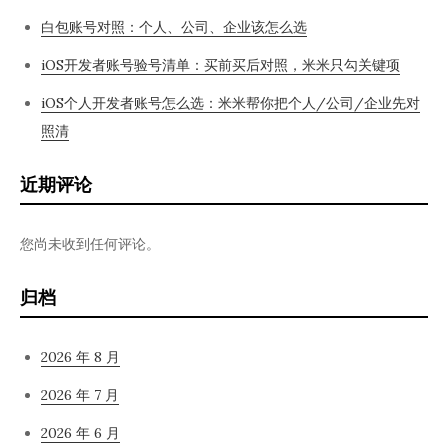
白包账号对照：个人、公司、企业该怎么选
iOS开发者账号验号清单：买前买后对照，米米只勾关键项
iOS个人开发者账号怎么选：米米帮你把个人/公司/企业先对
照清
近期评论
您尚未收到任何评论。
归档
2026 年 8 月
2026 年 7 月
2026 年 6 月