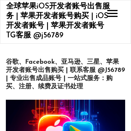
Skip
全球苹果iOS开发者账号出售服
to
务 | 苹果开发者账号购买 | iOS
content
开发者账号 | 苹果开发者账号
TG客服 @j56789
谷歌、Facebook、亚马逊、三星、苹果
开发者账号出售购买 | 联系客服 @J56789
| 专业出售成品账号 | 一站式服务：购
买、注册、续费及证书处理