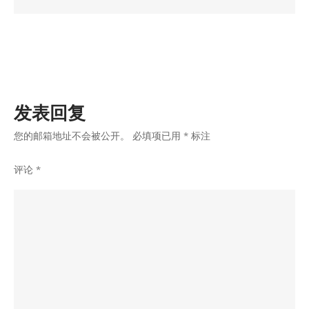
发
者
账
号
出
发表回复
售
购
您的邮箱地址不会被公开。
必填项已用
*
标注
买
评论
*
|
联
系
客
服
@J56789
|
专