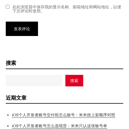
在此浏览器中保存我的显示名称、邮箱地址和网站地址，以便
册、
下次评论时使用。
续
费
及
证
书
处
搜索
理
搜索
近期文章
iOS个人开发者账号交付前怎么验号：米米按上架顺序对照
iOS个人开发者账号怎么选现货：米米只认这张验号单