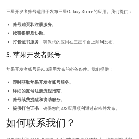
三星开发者账号适用于发布三星Galaxy Store的应用。我们提供：
账号购买和注册服务
。
续费提醒及协助
。
打包证书服务
，确保您的应用在三星平台上顺利发布。
5. 苹果开发者账号
苹果开发者账号是iOS应用发布的必备条件。我们提供：
即时获取苹果开发者账号服务
。
详细的账号注册流程指南
。
账号续费提醒和协助服务
。
提供打包证书
，确保您的iOS应用顺利通过审核并发布。
如何联系我们？