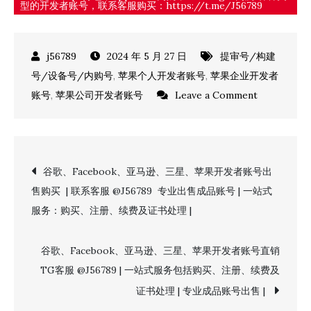
型的开发者账号，联系客服购买：https://t.me/J56789
2024 年 5 月 27 日
提审号/构建
号/设备号/内购号
,
苹果个人开发者账号
,
苹果企业开发者
on
账号
,
苹果公司开发者账号
Leave a Comment
谷
歌、
Facebook、
文
谷歌、Facebook、亚马逊、三星、苹果开发者账号出
亚
售购买 | 联系客服 @J56789 专业出售成品账号 | 一站式
马
章
服务：购买、注册、续费及证书处理 |
逊、
三
导
星、
谷歌、Facebook、亚马逊、三星、苹果开发者账号直销
苹
TG客服 @J56789 | 一站式服务包括购买、注册、续费及
航
果
证书处理 | 专业成品账号出售 |
开