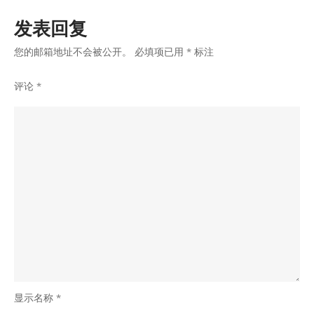
果
发表回复
商
务
您的邮箱地址不会被公开。
必填项已用
*
标注
管
评论
*
理
模
式
分
发
app
完
全
指
南
原
显示名称
*
创|