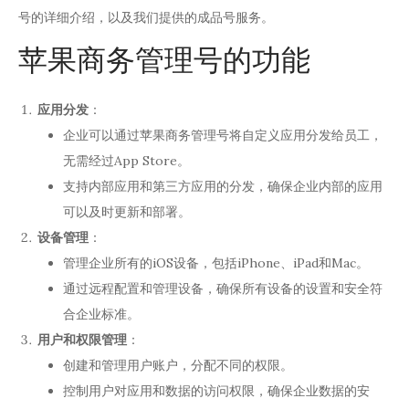
号的详细介绍，以及我们提供的成品号服务。
苹果商务管理号的功能
应用分发
：
企业可以通过苹果商务管理号将自定义应用分发给员工，
无需经过App Store。
支持内部应用和第三方应用的分发，确保企业内部的应用
可以及时更新和部署。
设备管理
：
管理企业所有的iOS设备，包括iPhone、iPad和Mac。
通过远程配置和管理设备，确保所有设备的设置和安全符
合企业标准。
用户和权限管理
：
创建和管理用户账户，分配不同的权限。
控制用户对应用和数据的访问权限，确保企业数据的安