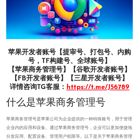
苹果开发者账号【提审号、打包号、内购
号，TF构建号、全球账号】
【苹果商务管理号】【谷歌开发者账号】
【FB开发者账号】【三星开发者账号】
详情咨询TG客服：
https://t.me/J56789
什么是苹果商务管理号
苹果商务管理号是苹果公司为企业提供的一种特殊账号，用于管理
企业内的应用和设备。通过苹果商务管理号，企业可以更加便捷地
分发应用、配置设备、管理用户权限等。以下是关于苹果商务管理