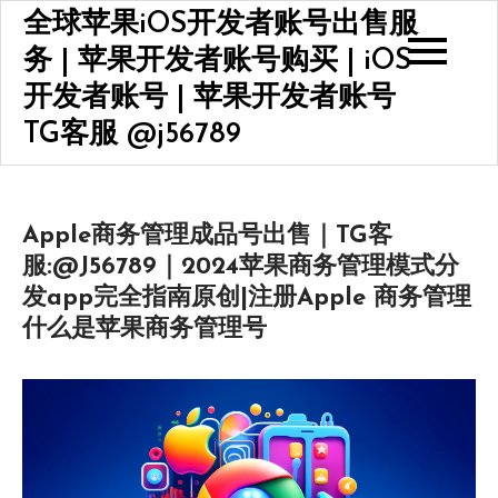
Skip
全球苹果iOS开发者账号出售服
to
务 | 苹果开发者账号购买 | iOS
content
开发者账号 | 苹果开发者账号
TG客服 @j56789
Apple商务管理成品号出售｜TG客
服:@J56789｜2024苹果商务管理模式分
发app完全指南原创|注册Apple 商务管理
什么是苹果商务管理号