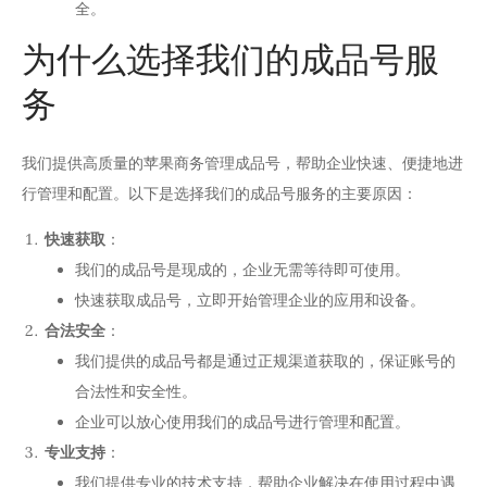
全。
为什么选择我们的成品号服
务
我们提供高质量的苹果商务管理成品号，帮助企业快速、便捷地进
行管理和配置。以下是选择我们的成品号服务的主要原因：
快速获取
：
我们的成品号是现成的，企业无需等待即可使用。
快速获取成品号，立即开始管理企业的应用和设备。
合法安全
：
我们提供的成品号都是通过正规渠道获取的，保证账号的
合法性和安全性。
企业可以放心使用我们的成品号进行管理和配置。
专业支持
：
我们提供专业的技术支持，帮助企业解决在使用过程中遇