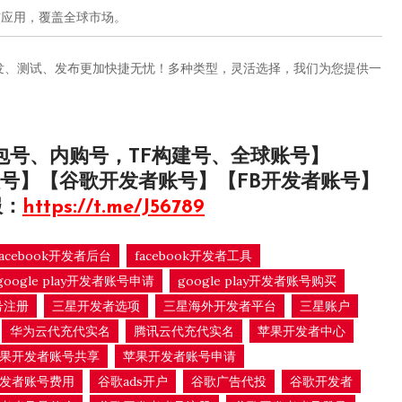
布应用，覆盖全球市场。
发、测试、发布更加快捷无忧！多种类型，灵活选择，我们为您提供一
包号、内购号，TF构建号、全球账号】
号】【谷歌开发者账号】【FB开发者账号】
服：
https://t.me/J56789
facebook开发者后台
facebook开发者工具
google play开发者账号申请
google play开发者账号购买
号注册
三星开发者选项
三星海外开发者平台
三星账户
华为云代充代实名
腾讯云代充代实名
苹果开发者中心
果开发者账号共享
苹果开发者账号申请
发者账号费用
谷歌ads开户
谷歌广告代投
谷歌开发者