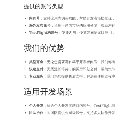
提供的账号类型
内购号
：支持应用内购买功能，帮助开发者轻松变现
海外发布账号
：适用于跨国市场的应用分发，帮助您
TestFlight构建号
：便捷内测，快速发布测试版应用
我们的优势
类型齐全
：无论您需要哪种苹果开发者账号，我们都
快速交付
：无需漫长等待，购买后即刻交付，帮助您
专业服务
：我们为您提供售后支持，解决在使用过程
适用开发场景
个人开发
：适合个人开发者获取内购号、TestFlig
团队协作
：为团队提供公司级账号，支持多人协作开