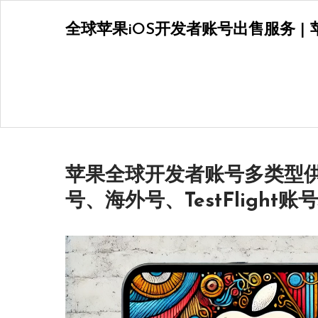
Skip
全球苹果iOS开发者账号出售服务 | 苹
to
content
苹果全球开发者账号多类型供应
号、海外号、TestFlight