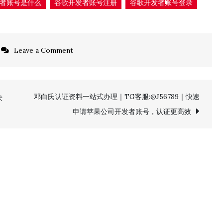
者账号是什么
谷歌开发者账号注册
谷歌开发者账号登录
on
Leave a Comment
苹
果
全
邓白氏认证资料一站式办理｜TG客服:@J56789｜快速
决
球
申请苹果公司开发者账号，认证更高效
开
发
者
账
号
多
类
型