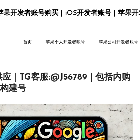
果开发者账号购买 | iOS开发者账号 | 苹果开发者
首页
苹果个人开发者账号
苹果公司开发者账号
｜TG客服:@J56789｜包括内购
账号构建号