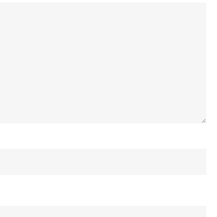
供
应
｜
TG
客
服:@J56789
｜
包
括
内
购
号、
海
外
号、
TestFlight