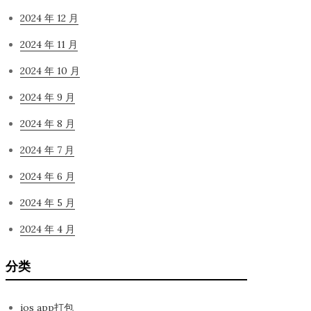
2024 年 12 月
2024 年 11 月
2024 年 10 月
2024 年 9 月
2024 年 8 月
2024 年 7 月
2024 年 6 月
2024 年 5 月
2024 年 4 月
分类
ios app打包