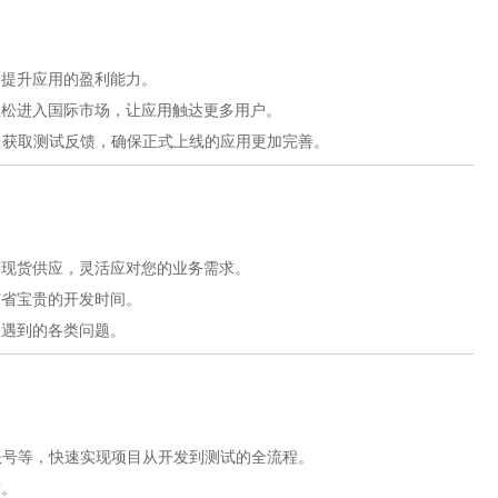
，提升应用的盈利能力。
轻松进入国际市场，让应用触达更多用户。
，获取测试反馈，确保正式上线的应用更加完善。
有现货供应，灵活应对您的业务需求。
节省宝贵的开发时间。
中遇到的各类问题。
ht账号等，快速实现项目从开发到测试的全流程。
发。