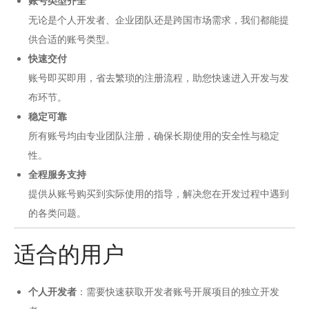
账号类型齐全
无论是个人开发者、企业团队还是跨国市场需求，我们都能提
供合适的账号类型。
快速交付
账号即买即用，省去繁琐的注册流程，助您快速进入开发与发
布环节。
稳定可靠
所有账号均由专业团队注册，确保长期使用的安全性与稳定
性。
全程服务支持
提供从账号购买到实际使用的指导，解决您在开发过程中遇到
的各类问题。
适合的用户
个人开发者
：需要快速获取开发者账号开展项目的独立开发