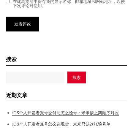
在此浏览器中保存我的显示名称、邮箱地址和网站地址，以便
下次评论时使用。
搜索
搜索
近期文章
iOS个人开发者账号交付前怎么验号：米米按上架顺序对照
iOS个人开发者账号怎么选现货：米米只认这张验号单