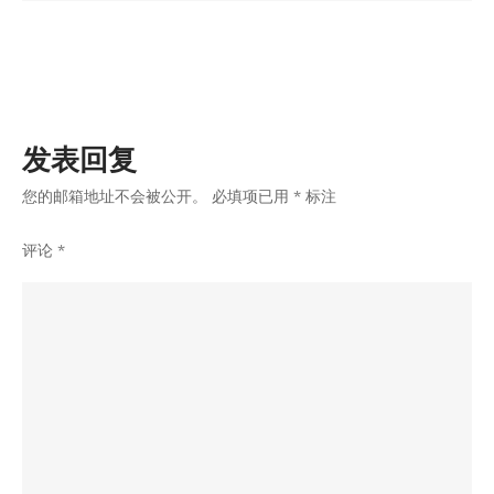
号
供
应
｜
TG
发表回复
客
服:@J56789
您的邮箱地址不会被公开。
必填项已用
*
标注
｜
评论
*
从
谷
歌
到
华
为，
全
面