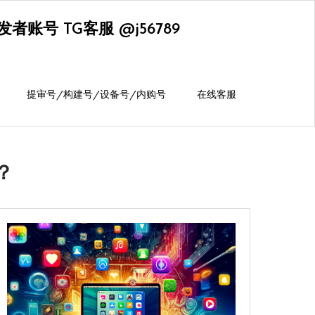
账号 TG客服 @j56789
提审号/构建号/设备号/内购号
在线客服
？