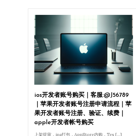
ios开发者账号购买｜客服:@J56789
｜苹果开发者账号注册申请流程｜苹
果开发者账号注册、验证、续费｜
apple开发者帐号购买
上架提审，ipa打包，AppStore内购，Tes […]