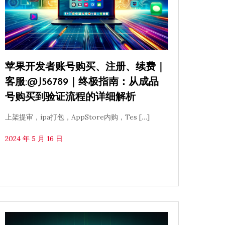
苹果开发者账号购买、注册、续费｜
客服:@J56789｜终极指南：从成品
号购买到验证流程的详细解析
上架提审，ipa打包，AppStore内购，Tes […]
2024 年 5 月 16 日