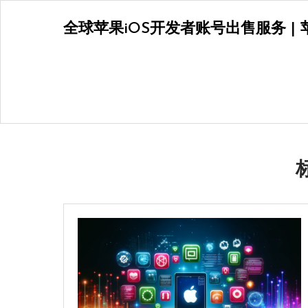
Skip
全球苹果iOS开发者账号出售服务 | 苹
to
content