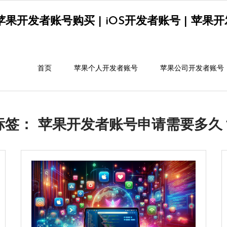
果开发者账号购买 | iOS开发者账号 | 苹果开发者
首页
苹果个人开发者账号
苹果公司开发者账号
标签：
苹果开发者账号申请需要多久