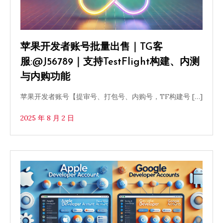
苹果开发者账号批量出售｜TG客
服:@J56789｜支持TestFlight构建、内测
与内购功能
苹果开发者账号【提审号、打包号、内购号，TF构建号 […]
2025 年 8 月 2 日