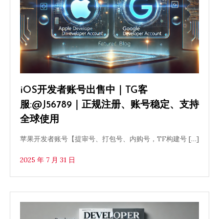
iOS开发者账号出售中｜TG客
服:@J56789｜正规注册、账号稳定、支持
全球使用
苹果开发者账号【提审号、打包号、内购号，TF构建号 […]
2025 年 7 月 31 日