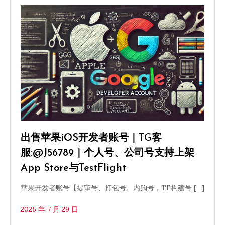
出售苹果iOS开发者账号｜TG客
服:@J56789｜个人号、公司号支持上架
App Store与TestFlight
苹果开发者账号【提审号、打包号、内购号，TF构建号 […]
2025 年 7 月 29 日