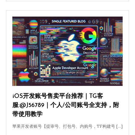
iOS开发账号售卖平台推荐｜TG客
服:@J56789｜个人/公司账号全支持，附
带使用教学
苹果开发者账号【提审号、打包号、内购号，TF构建号 […]