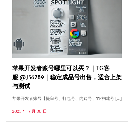
苹果开发者账号哪里可以买？｜TG客
服:@J56789｜稳定成品号出售，适合上架
与测试
苹果开发者账号【提审号、打包号、内购号，TF构建号 […]
2025 年 7 月 30 日