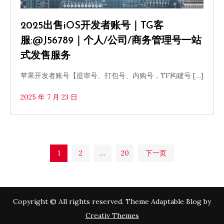
2025出售iOS开发者账号｜TG客
服:@J56789｜个人/公司/商务管理号一站
式发售服务
苹果开发者账号【提审号、打包号、内购号，TF构建号 […]
2025 年 7 月 23 日
文
1
2
…
20
下一页
章
Copyright © All rights reserved. Theme Adaptable Blog by
分
Creativ Themes