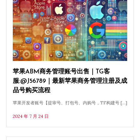
苹果ABM商务管理账号出售｜TG客
服:@J56789｜最新苹果商务管理注册及成
品号购买流程
苹果开发者账号【提审号、打包号、内购号，TF构建号 […]
2024 年 7 月 24 日