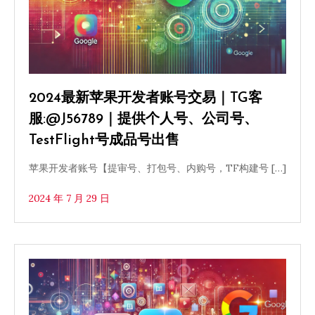
2024最新苹果开发者账号交易｜TG客
服:@J56789｜提供个人号、公司号、
TestFlight号成品号出售
苹果开发者账号【提审号、打包号、内购号，TF构建号 […]
2024 年 7 月 29 日