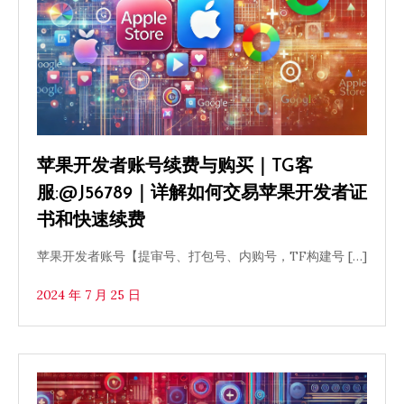
苹果开发者账号续费与购买｜TG客
服:@J56789｜详解如何交易苹果开发者证
书和快速续费
苹果开发者账号【提审号、打包号、内购号，TF构建号 […]
2024 年 7 月 25 日