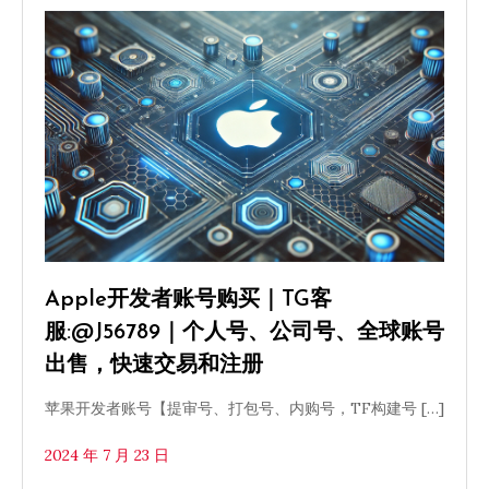
Apple开发者账号购买｜TG客
服:@J56789｜个人号、公司号、全球账号
出售，快速交易和注册
苹果开发者账号【提审号、打包号、内购号，TF构建号 […]
2024 年 7 月 23 日