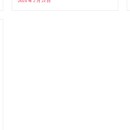
2025 年 2 月 21 日