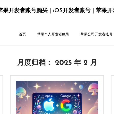
果开发者账号购买 | iOS开发者账号 | 苹果开发者
首页
苹果个人开发者账号
苹果公司开发者账号
月度归档：
2025 年 2 月