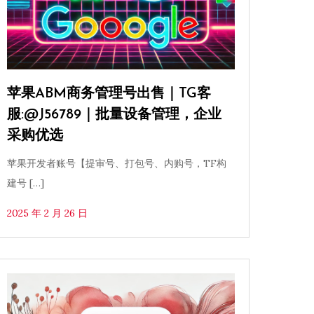
苹果ABM商务管理号出售｜TG客
服:@J56789｜批量设备管理，企业
采购优选
苹果开发者账号【提审号、打包号、内购号，TF构
建号 […]
2025 年 2 月 26 日