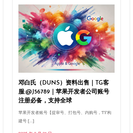
邓白氏（DUNS）资料出售｜TG客
服:@J56789｜苹果开发者公司账号
注册必备，支持全球
苹果开发者账号【提审号、打包号、内购号，TF构
建号 […]