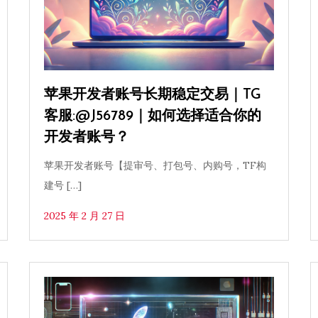
苹果开发者账号长期稳定交易｜TG
客服:@J56789｜如何选择适合你的
开发者账号？
苹果开发者账号【提审号、打包号、内购号，TF构
建号 […]
2025 年 2 月 27 日