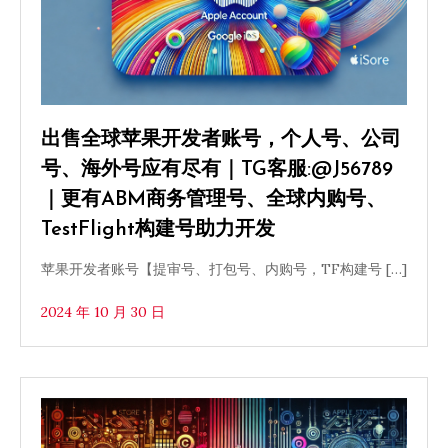
出售全球苹果开发者账号，个人号、公司
号、海外号应有尽有｜TG客服:@J56789
｜更有ABM商务管理号、全球内购号、
TestFlight构建号助力开发
苹果开发者账号【提审号、打包号、内购号，TF构建号 […]
2024 年 10 月 30 日