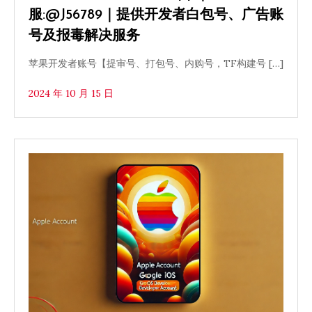
服:@J56789｜提供开发者白包号、广告账
号及报毒解决服务
苹果开发者账号【提审号、打包号、内购号，TF构建号 […]
2024 年 10 月 15 日