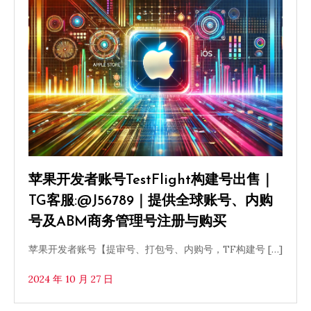
苹果开发者账号TestFlight构建号出售｜
TG客服:@J56789｜提供全球账号、内购
号及ABM商务管理号注册与购买
苹果开发者账号【提审号、打包号、内购号，TF构建号 […]
2024 年 10 月 27 日