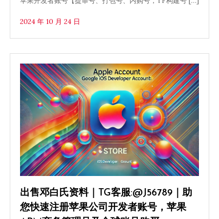
苹果开发者账号【提审号、打包号、内购号，TF构建号 […]
2024 年 10 月 24 日
出售邓白氏资料｜TG客服:@J56789｜助
您快速注册苹果公司开发者账号，苹果