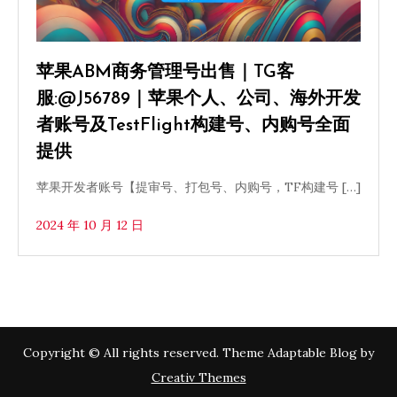
苹果ABM商务管理号出售｜TG客
服:@J56789｜苹果个人、公司、海外开发
者账号及TestFlight构建号、内购号全面
提供
苹果开发者账号【提审号、打包号、内购号，TF构建号 […]
2024 年 10 月 12 日
Copyright © All rights reserved. Theme Adaptable Blog by
Creativ Themes