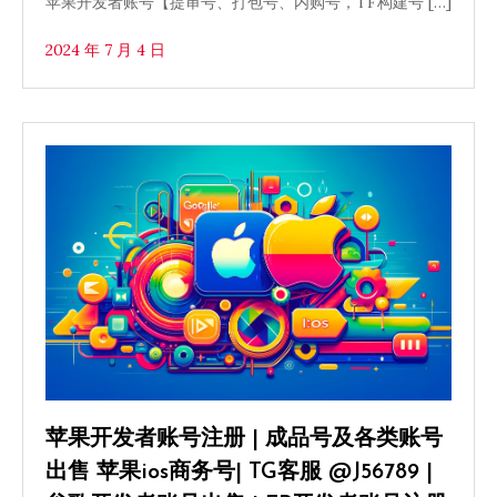
苹果开发者账号【提审号、打包号、内购号，TF构建号 […]
2024 年 7 月 4 日
苹果开发者账号注册 | 成品号及各类账号
出售 苹果ios商务号| TG客服 @J56789 |