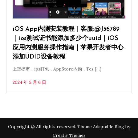
iOS App内测安装教程｜客服:@J56789
｜ios测试证书能添加多少个uuid｜iOS
应用内测服务操作指南｜苹果开发者中心
添加UDID设备教程
上架提审，ipa打包，AppStore内购，Tes […]
2024 年 5 月 6 日
Copyright © All rights reserved. Theme Adaptable Blog by
Creativ Themes