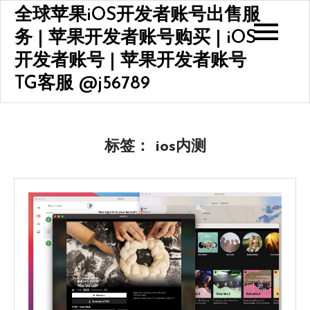
Skip
全球苹果iOS开发者账号出售服
to
务 | 苹果开发者账号购买 | iOS
content
开发者账号 | 苹果开发者账号
TG客服 @j56789
标签：
ios内测