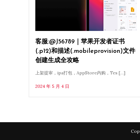
客服:@J56789｜苹果开发者证书
(.p12)和描述(.mobileprovision)文件
创建生成全攻略
上架提审，ipa打包，AppStore内购，Tes […]
2024 年 5 月 4 日
Copy