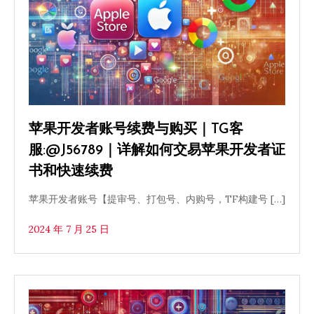
苹果开发者账号续费与购买｜TG客
服:@J56789｜详解如何交易苹果开发者证
书和快速续费
苹果开发者账号【提审号、打包号、内购号，TF构建号 […]
2024 年 7 月 25 日