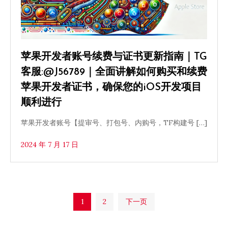
苹果开发者账号续费与证书更新指南｜TG
客服:@J56789｜全面讲解如何购买和续费
苹果开发者证书，确保您的iOS开发项目
顺利进行
苹果开发者账号【提审号、打包号、内购号，TF构建号 […]
2024 年 7 月 17 日
文
1
2
下一页