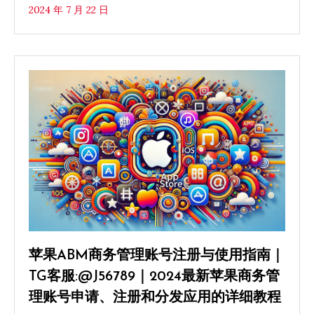
2024 年 7 月 22 日
苹果ABM商务管理账号注册与使用指南｜
TG客服:@J56789｜2024最新苹果商务管
理账号申请、注册和分发应用的详细教程