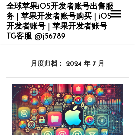
Skip
全球苹果iOS开发者账号出售服
to
务 | 苹果开发者账号购买 | iOS
content
开发者账号 | 苹果开发者账号
TG客服 @j56789
月度归档：
2024 年 7 月