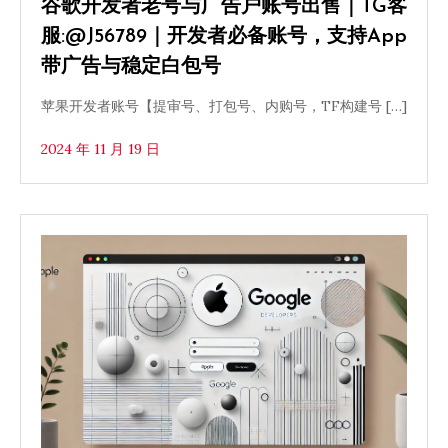
谷歌开发者老号与广告户账号出售｜TG客
服:@J56789｜开发者必备账号，支持App
带广告与稳定白包号
苹果开发者账号【提审号、打包号、内购号，TF构建号 […]
2024 年 11 月 19 日