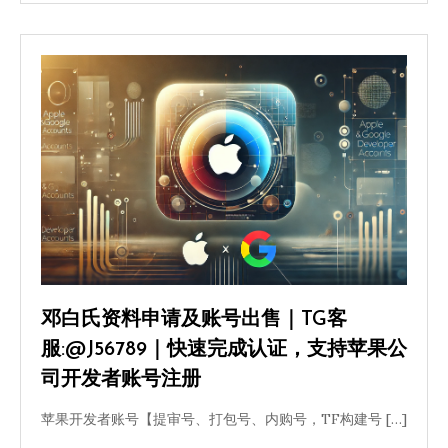
邓白氏资料申请及账号出售｜TG客
服:@J56789｜快速完成认证，支持苹果公
司开发者账号注册
苹果开发者账号【提审号、打包号、内购号，TF构建号 […]