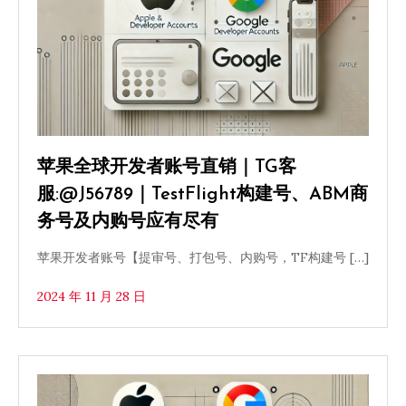
苹果全球开发者账号直销｜TG客
服:@J56789｜TestFlight构建号、ABM商
务号及内购号应有尽有
苹果开发者账号【提审号、打包号、内购号，TF构建号 […]
2024 年 11 月 28 日