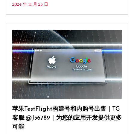
2024 年 11 月 25 日
苹果TestFlight构建号和内购号出售｜TG
客服:@J56789｜为您的应用开发提供更多
可能