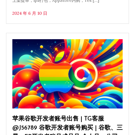
上架提审，ipa打包，AppStore内购，Tes […]
2024 年 6 月 10 日
苹果谷歌开发者账号出售 | TG客服
@J56789 谷歌开发者账号购买 | 谷歌、三