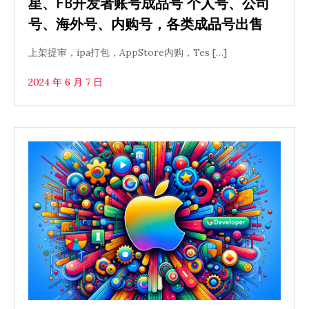
星、FB开发者账号成品号 个人号、公司
号、海外号、内购号，各类成品号出售
上架提审，ipa打包，AppStore内购，Tes […]
2024 年 6 月 7 日