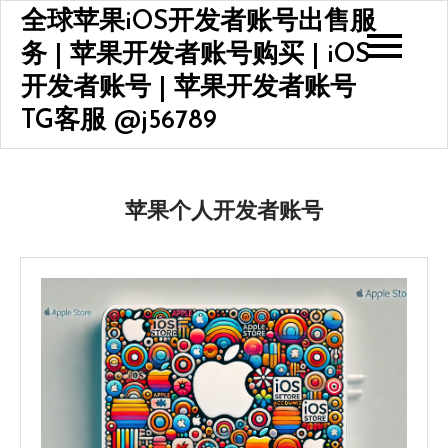
Skip
全球苹果iOS开发者账号出售服
to
务 | 苹果开发者账号购买 | iOS
content
开发者账号 | 苹果开发者账号
TG客服 @j56789
苹果个人开发者账号