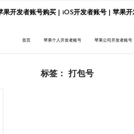
果开发者账号购买 | iOS开发者账号 | 苹果开发者
首页
苹果个人开发者账号
苹果公司开发者账号
标签：
打包号