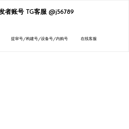
账号 TG客服 @j56789
提审号/构建号/设备号/内购号
在线客服