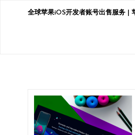
Skip
全球苹果iOS开发者账号出售服务 | 苹
to
content