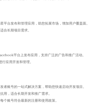
三星平台发布和管理应用，助您拓展市场，增加用户覆盖面。
，适合长期项目需求。
acebook平台上发布应用，支持广泛的广告和推广活动。
续进行应用开发和管理。
开发者账号的一站式解决方案，帮助您快速启动开发项目。
、抗用，适合长期开发和推广需求。
保每个账号符合最新的注册和使用政策。