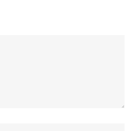
账
号
出
售
｜
TG
客
服:@J56789
｜
提
供
苹
果、
谷
歌、
三