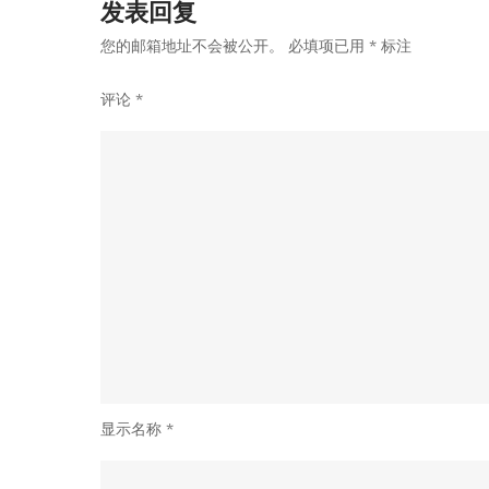
航
发表回复
您的邮箱地址不会被公开。
必填项已用
*
标注
评论
*
显示名称
*