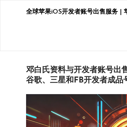
Skip
全球苹果iOS开发者账号出售服务 | 苹
to
content
邓白氏资料与开发者账号出售｜
谷歌、三星和FB开发者成品