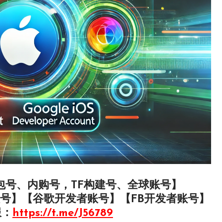
包号、内购号，TF构建号、全球账号】
号】【谷歌开发者账号】【FB开发者账号】
服：
https://t.me/J56789