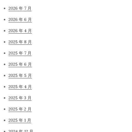
2026 年 7 月
2026 年 6 月
2026 年 4 月
2025 年 8 月
2025 年 7 月
2025 年 6 月
2025 年 5 月
2025 年 4 月
2025 年 3 月
2025 年 2 月
2025 年 1 月
2024 年 12 月