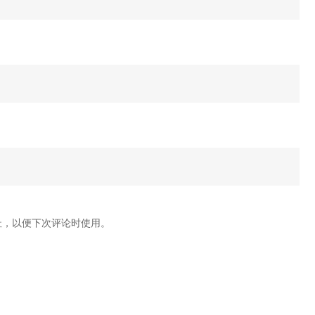
星
和
FB
开
发
者
成
品
号
址，以便下次评论时使用。