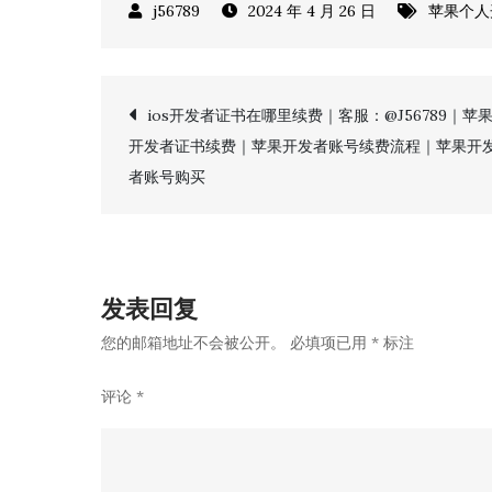
2024 年 4 月 26 日
苹果个人
文
ios开发者证书在哪里续费｜客服：@J56789｜苹
开发者证书续费｜苹果开发者账号续费流程｜苹果开
章
者账号购买
导
航
发表回复
您的邮箱地址不会被公开。
必填项已用
*
标注
评论
*