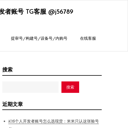
账号 TG客服 @j56789
提审号/构建号/设备号/内购号
在线客服
搜索
搜索
近期文章
iOS个人开发者账号怎么选现货：米米只认这张验号