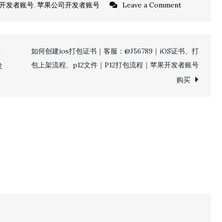
on
开发者账号
,
苹果公司开发者账号
Leave a Comment
2024
最
新
如何创建ios打包证书｜客服：@J56789｜iOS证书、打
果
iOS
包上架流程、p12文件｜P12打包流程｜苹果开发者账号
发
App
购买
上
架
App
Store
详
细
教
程
｜
客