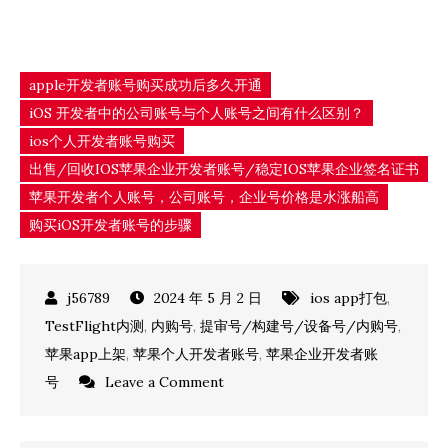
apple开发者账号购买成功后多久开通
iOS 开发者中的公司账号与个人账号之间有什么区别？
ios个人开发者账号购买
出售/回收IOS苹果企业开发者账号/稳定IOS苹果企业签名证书
苹果开发者个人账号，公司账号，企业号价格是水涨船高
购买iOS开发者账号的步骤
2024 年 5 月 2 日
ios app打包
,
TestFlight内测
,
内购号
,
提审号/构建号/设备号/内购号
,
苹果app上架
,
苹果个人开发者账号
,
苹果企业开发者账
on
号
Leave a Comment
出
售