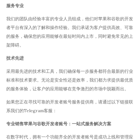
服务专业
我们的团队由经验丰富的专业人员组成，他们对苹果和谷歌的开发
者平台有深入的了解和操作经验。我们承诺为客户提供高效、可靠
的服务，确保您的应用能够在最短时间内上市，同时避免常见的上
架障碍。
技术先进
采用最先进的技术和工具，我们确保每一步服务都符合最新的行业
标准和技术要求。无论是安全性还是效率，我们都力求提供最优质
的服务体验，让客户的应用能够在竞争激烈的市场中脱颖而出。
如果您正在寻找可靠的开发者账号服务提供商，请通过以下链接联
系我们的Telegram客服：
专业销售苹果与谷歌开发者账号：一站式服务解决方案
在数字时代，拥有一个功能齐全的开发者账号是成功上线和管理应