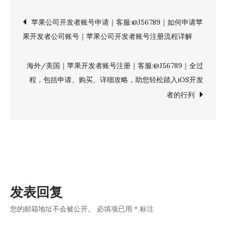
苹
文
苹果公司开发者账号申请｜客服:@J56789｜如何申请苹
果
果开发者公司账号｜苹果公司开发者账号注册流程详解
与
章
谷
歌
海外/美国｜苹果开发者账号注册｜客服:@J56789｜全过
导
开
程，包括申请、购买、详细攻略，助您轻松踏入iOS开发
发
航
者的行列
者
账
号：
全
方
位
发表回复
服
务
您的邮箱地址不会被公开。
必填项已用
*
标注
支