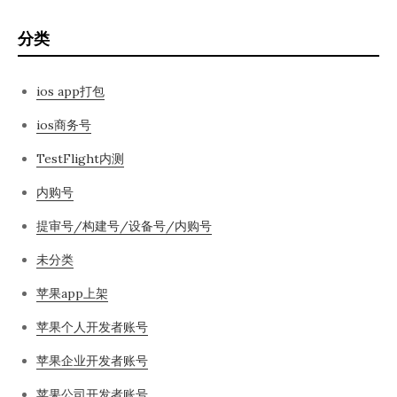
分类
ios app打包
ios商务号
TestFlight内测
内购号
提审号/构建号/设备号/内购号
未分类
苹果app上架
苹果个人开发者账号
苹果企业开发者账号
苹果公司开发者账号