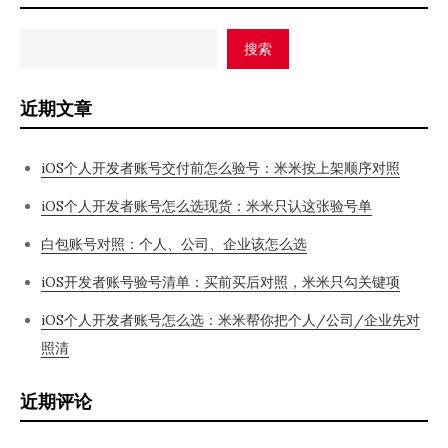
搜索
近期文章
iOS个人开发者账号交付前怎么验号：米米按上架顺序对照
iOS个人开发者账号怎么选现货：米米只认这张验号单
白包账号对照：个人、公司、企业该怎么选
iOS开发者账号验号清单：买前买后对照，米米只勾关键项
iOS个人开发者账号怎么选：米米帮你把个人/公司/企业先对
照清
近期评论