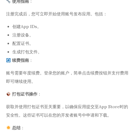
使用指南
：
注册完成后，您可立即开始使用账号发布应用。包括：
创建App IDs。
注册设备。
配置证书。
生成打包文件。
续费指南
：
账号需要年度续费。登录您的账户，简单点击续费按钮并支付费用
即可继续使用。
打包证书操作
：
获取并使用打包证书至关重要，以确保应用提交至App Store时的
安全性。这些证书可以在您的开发者账号中申请和下载。
总结
：