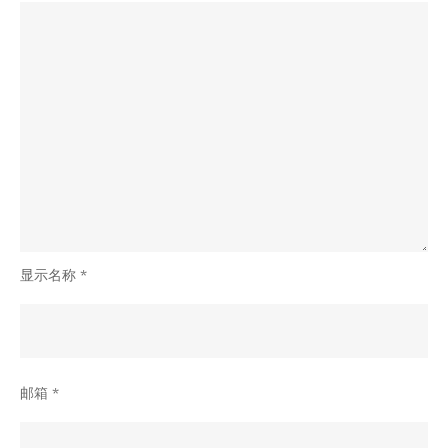
获
得
成
品
账
号
|
提
供
购
显示名称
*
买、
注
册、
续
邮箱
*
费
及