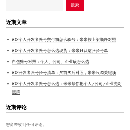
搜索
近期文章
iOS个人开发者账号交付前怎么验号：米米按上架顺序对照
iOS个人开发者账号怎么选现货：米米只认这张验号单
白包账号对照：个人、公司、企业该怎么选
iOS开发者账号验号清单：买前买后对照，米米只勾关键项
iOS个人开发者账号怎么选：米米帮你把个人/公司/企业先对
照清
近期评论
您尚未收到任何评论。