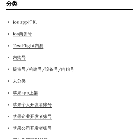
分类
ios app打包
ios商务号
TestFlight内测
内购号
提审号/构建号/设备号/内购号
未分类
苹果app上架
苹果个人开发者账号
苹果企业开发者账号
苹果公司开发者账号