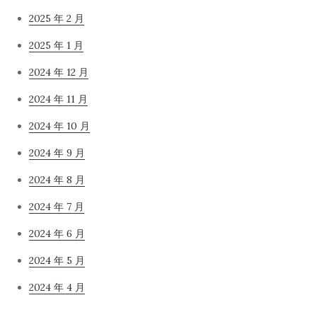
2025 年 2 月
2025 年 1 月
2024 年 12 月
2024 年 11 月
2024 年 10 月
2024 年 9 月
2024 年 8 月
2024 年 7 月
2024 年 6 月
2024 年 5 月
2024 年 4 月