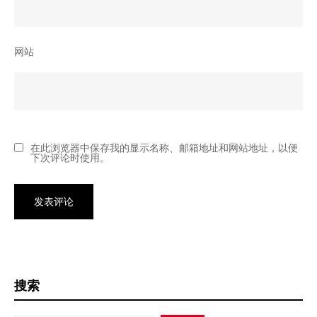
网站
在此浏览器中保存我的显示名称、邮箱地址和网站地址，以便
下次评论时使用。
搜索