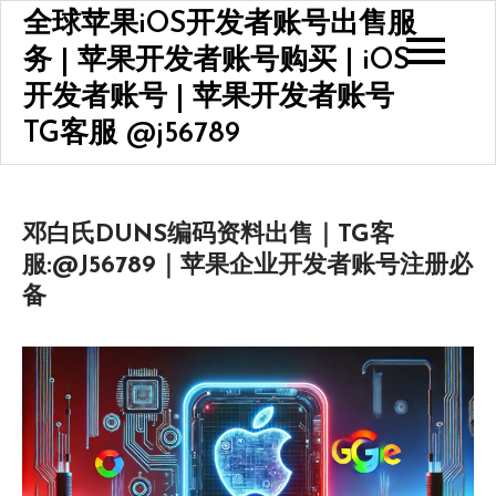
Skip
全球苹果iOS开发者账号出售服
to
务 | 苹果开发者账号购买 | iOS
content
开发者账号 | 苹果开发者账号
TG客服 @j56789
邓白氏DUNS编码资料出售｜TG客
服:@J56789｜苹果企业开发者账号注册必
备