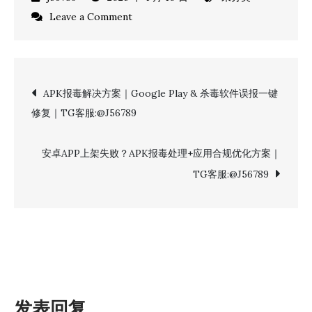
on
Leave a Comment
苹
果
开
文
APK报毒解决方案｜Google Play & 杀毒软件误报一键
发
修复｜TG客服:@J56789
者
章
账
号
安卓APP上架失败？APK报毒处理+应用合规优化方案｜
导
无
TG客服:@J56789
法
航
续
费？
账
户
维
发表回复
护