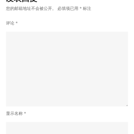
+购
您的邮箱地址不会被公开。
必填项已用
*
标注
买
评论
*
新
号
快
速
解
决
｜
TG
客
服:@J56789
显示名称
*