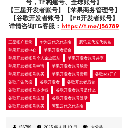
号，TF构建号、全球账号】
【三星开发者账号】【苹果商务管理号】
【谷歌开发者账号】【FB开发者账号】
详情咨询TG客服：
https://t.me/J56789
三星账户登录
华为云代充代实名
腾讯云代充代实名
苹果开发者中心
苹果开发者后台
苹果开发者账号个人企业区别
苹果开发者账号共享
苹果开发者账号申请
苹果开发者账号续费
苹果开发者账号购买
苹果开发者账号费用
谷歌ads开户
谷歌广告代投
谷歌开发者
谷歌开发者后台
谷歌开发者账号多少钱
谷歌开发者账号是什么
谷歌开发者账号注册
谷歌开发者账号登录
谷歌开发者账号购买
阿里云代充代实名
2025 年 4 月 10 日
未分类