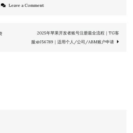
on
Leave a Comment
苹
果
个
2025年苹果开发者账号注册最全流程｜TG客
资
人/
服:@J56789｜适用个人/公司/ABM账户申请
公
司
开
发
者
账
号
怎
么
选？
｜