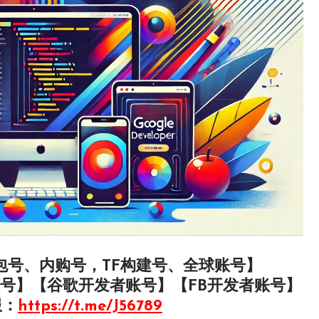
包号、内购号，TF构建号、全球账号】
号】【谷歌开发者账号】【FB开发者账号】
服：
https://t.me/J56789