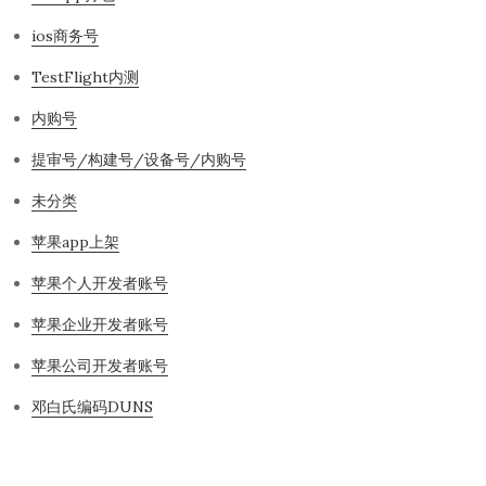
ios商务号
TestFlight内测
内购号
提审号/构建号/设备号/内购号
未分类
苹果app上架
苹果个人开发者账号
苹果企业开发者账号
苹果公司开发者账号
邓白氏编码DUNS