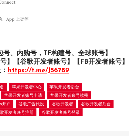
nnect
购、App 上架等
包号、内购号，TF构建号、全球账号】
号】【谷歌开发者账号】【FB开发者账号】
服：
https://t.me/J56789
名
苹果开发者中心
苹果开发者后台
苹果开发者账号申请
苹果开发者账号续费
ds开户
谷歌广告代投
谷歌开发者
谷歌开发者后台
歌开发者账号注册
谷歌开发者账号登录