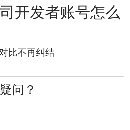
公司开发者账号怎么
对比不再纠结
疑问？