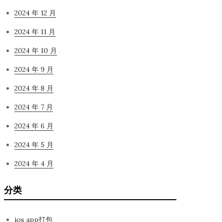
2024 年 12 月
2024 年 11 月
2024 年 10 月
2024 年 9 月
2024 年 8 月
2024 年 7 月
2024 年 6 月
2024 年 5 月
2024 年 4 月
分类
ios app打包