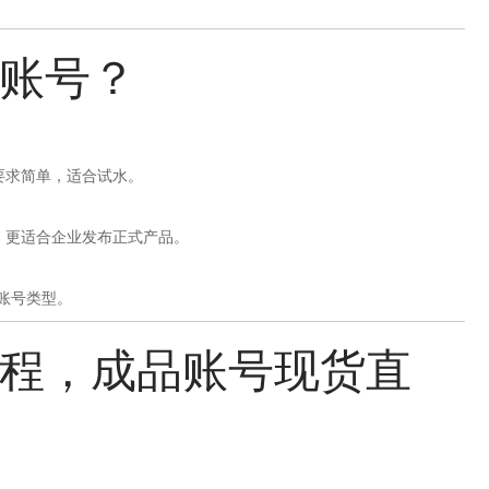
账号？
要求简单，适合试水。
、更适合企业发布正式产品。
账号类型。
程，成品账号现货直