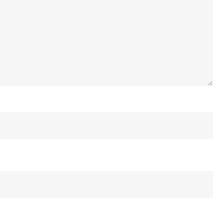
TG
客
服:@J56789
｜
注
册
对
比
+用
途
解
析
指
南