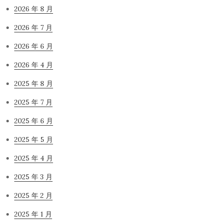
2026 年 8 月
2026 年 7 月
2026 年 6 月
2026 年 4 月
2025 年 8 月
2025 年 7 月
2025 年 6 月
2025 年 5 月
2025 年 4 月
2025 年 3 月
2025 年 2 月
2025 年 1 月