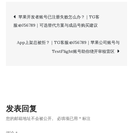
歌
开
文
苹果开发者账号已注册失败怎么办？｜TG客
发
服:@J56789｜可选替代方案与成品号购买建议
者
章
账
号
App上架总被拒？｜TG客服:@J56789｜苹果公司账号与
导
被
TestFlight账号助你绕开审核雷区
限
航
制？
｜
TG
客
服:@J56789
发表回复
｜
快
您的邮箱地址不会被公开。
必填项已用
*
标注
速