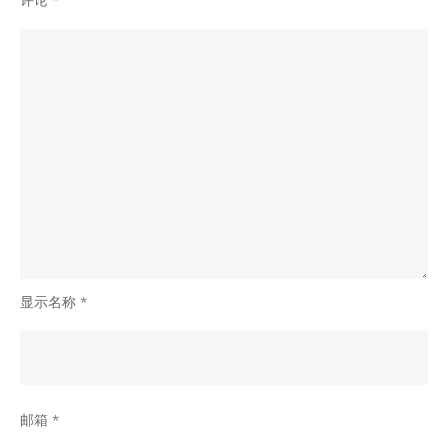
评论
*
更
换
稳
定
老
号
带
App
解
决
问
显示名称
*
题
邮箱
*