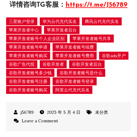
详情咨询TG客服：
https://t.me/J56789
三星账户登录
华为云代充代实名
腾讯云代充代实名
苹果开发者中心
苹果开发者后台
苹果开发者账号个人企业区别
苹果开发者账号共享
苹果开发者账号申请
苹果开发者账号续费
苹果开发者账号购买
苹果开发者账号费用
谷歌ads开户
谷歌广告代投
谷歌开发者
谷歌开发者后台
谷歌开发者账号多少钱
谷歌开发者账号是什么
谷歌开发者账号注册
谷歌开发者账号登录
谷歌开发者账号购买
阿里云代充代实名
2025 年 5 月 4 日
未分类
on
Leave a Comment
谷