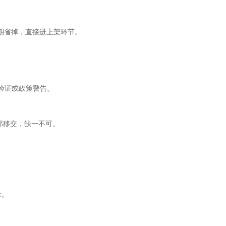
期省掉，直接进上架环节。
ng 的验证或政策警告。
全部移交，缺一不可。
录。