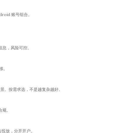
roid 账号组合。
信息，风险可控。
移。
手场景。按需求选，不是越复杂越好。
合规。
 管广告投放，分开开户。