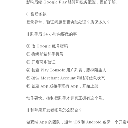
影响后续 Google Play 结算和税务配置，提前了解。
6. 售后条款
登录异常、验证问题是否协助处理？质保多久？
▎到手后 24 小时内要做的事
① 改 Google 账号密码
② 换绑邮箱和手机号
③ 开启两步验证
④ 检查 Play Console 用户列表，踢掉陌生人
⑤ 确认 Merchant Account 和结算信息状态
⑥ 创建 App 或接手现有 App，开始上架
动作要快。控制权到手才算真正拥有这个号。
▎和苹果开发者账号怎么配合？
做双端 App 的团队，通常 iOS 和 Android 各需一个开发者