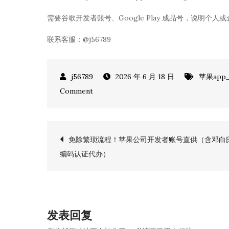
需要谷歌开发者账号、Google Play 成品号，说明个
联系客服：@j56789
2026 年 6 月 18 日
苹果app
on
Comment
谷
歌
开
文
免除繁琐流程！苹果公司开发者账号直供（含邓白
发
编码认证代办）
者
章
账
号
导
出
发表回复
售
航