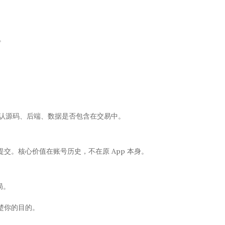
。
确认源码、后端、数据是否包含在交易中。
新提交。核心价值在账号历史，不在原 App 本身。
局。
楚你的目的。