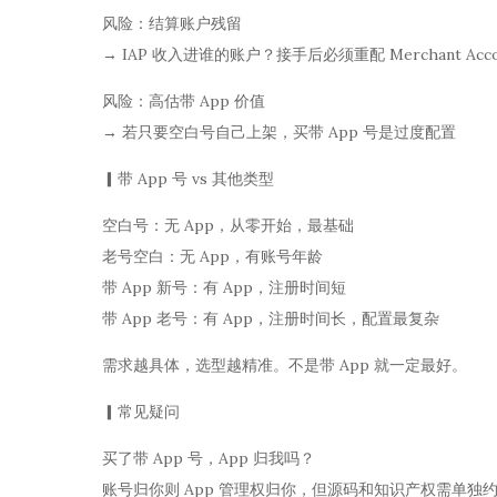
风险：结算账户残留
→ IAP 收入进谁的账户？接手后必须重配 Merchant Acco
风险：高估带 App 价值
→ 若只要空白号自己上架，买带 App 号是过度配置
▎带 App 号 vs 其他类型
空白号：无 App，从零开始，最基础
老号空白：无 App，有账号年龄
带 App 新号：有 App，注册时间短
带 App 老号：有 App，注册时间长，配置最复杂
需求越具体，选型越精准。不是带 App 就一定最好。
▎常见疑问
买了带 App 号，App 归我吗？
账号归你则 App 管理权归你，但源码和知识产权需单独