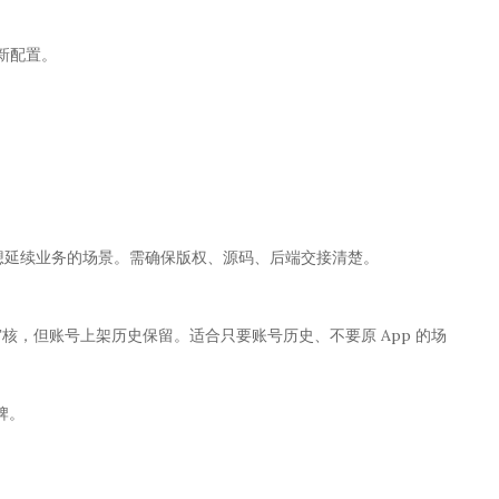
重新配置。
、你想延续业务的场景。需确保版权、源码、后端交接清楚。
e 审核，但账号上架历史保留。适合只要账号历史、不要原 App 的场
牌。