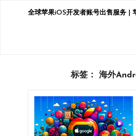
Skip
全球苹果iOS开发者账号出售服务 | 苹
to
content
标签：
海外An