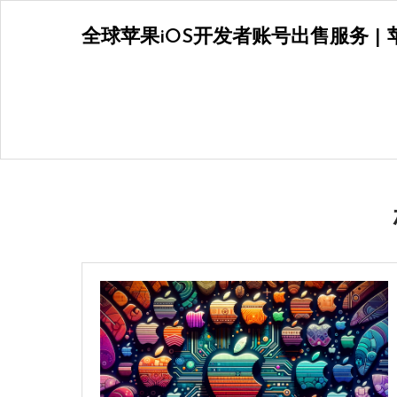
Skip
全球苹果iOS开发者账号出售服务 | 苹
to
content