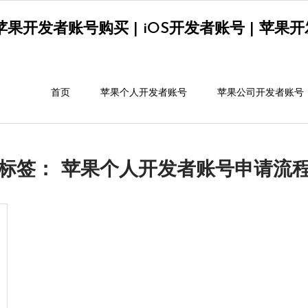
果开发者账号购买 | iOS开发者账号 | 苹果开发者
首页
苹果个人开发者账号
苹果公司开发者账号
标签：
苹果个人开发者账号申请流