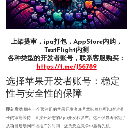
上架提审，ipa打包，AppStore内购，
TestFlight内测
各种类型的开发者账号，联系客服购买：
https://t.me/J56789
选择苹果开发者账号：稳定
性与安全性的保障
即刻启动
拥有一个预注册的苹果开发者账号意味着您可以绕过漫
长的审批等待，直接开始您的App开发和发布。这不仅显著缩短了
从项目启动到市场推广的时间，还为您在竞争中赢得先机。