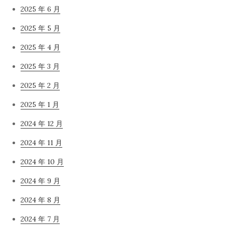
2025 年 6 月
2025 年 5 月
2025 年 4 月
2025 年 3 月
2025 年 2 月
2025 年 1 月
2024 年 12 月
2024 年 11 月
2024 年 10 月
2024 年 9 月
2024 年 8 月
2024 年 7 月