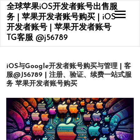
Skip
全球苹果iOS开发者账号出售服
to
务 | 苹果开发者账号购买 | iOS
content
开发者账号 | 苹果开发者账号
TG客服 @j56789
iOS与Google开发者账号购买与管理 | 客
服@J56789 | 注册、验证、续费一站式服
务 苹果开发者账号购买