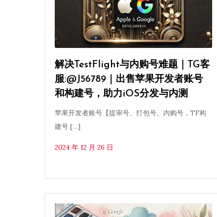
解决TestFlight与内购号难题｜TG客
服:@J56789｜出售苹果开发者账号
和构建号，助力iOS分发与内测
苹果开发者账号【提审号、打包号、内购号，TF构
建号 […]
2024 年 12 月 26 日