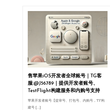
售苹果iOS开发者全球账号｜TG客
服:@J56789｜提供开发者账号、
TestFlight构建服务和内购号支持
苹果开发者账号【提审号、打包号、内购号，TF构
建号 […]