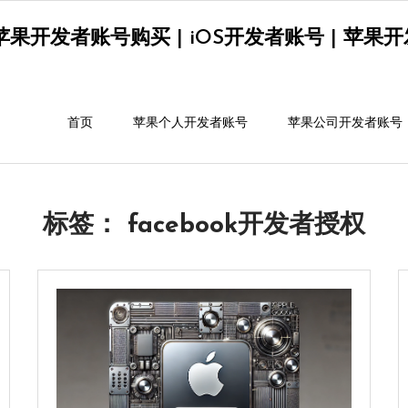
果开发者账号购买 | iOS开发者账号 | 苹果开发者
首页
苹果个人开发者账号
苹果公司开发者账号
标签：
facebook开发者授权