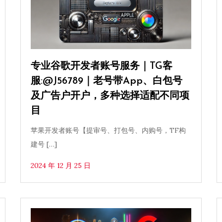
专业谷歌开发者账号服务｜TG客
服:@J56789｜老号带App、白包号
及广告户开户，多种选择适配不同项
目
苹果开发者账号【提审号、打包号、内购号，TF构
建号 […]
2024 年 12 月 25 日