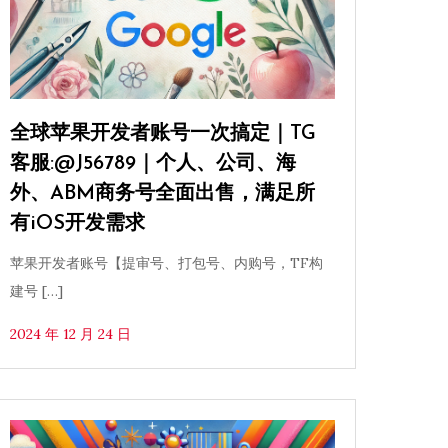
全球苹果开发者账号一次搞定｜TG
客服:@J56789｜个人、公司、海
外、ABM商务号全面出售，满足所
有iOS开发需求
苹果开发者账号【提审号、打包号、内购号，TF构
建号 […]
2024 年 12 月 24 日