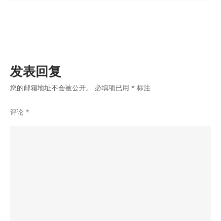
｜
TG
客
服:@J56789
｜
发表回复
苹
果、
您的邮箱地址不会被公开。
必填项已用
*
标注
谷
评论
*
歌、
三
星
及
多
平
台
账