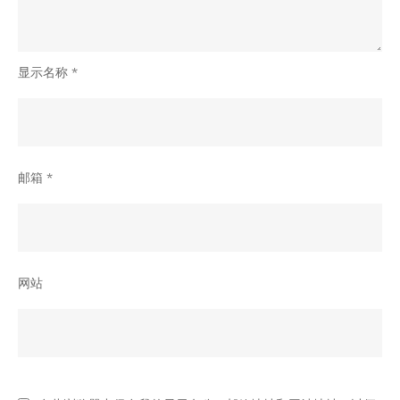
号
解
决
显示名称
*
开
发
与
分
邮箱
*
发
问
题
网站