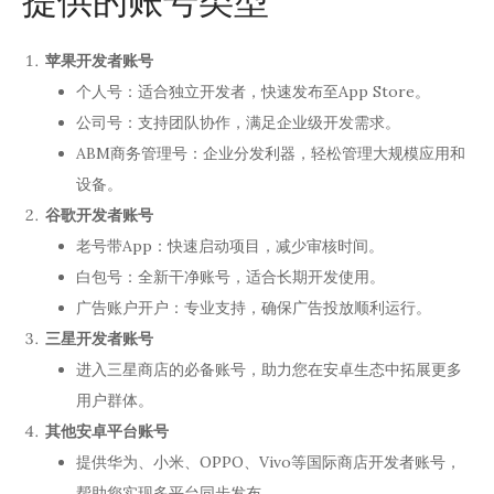
提供的账号类型
苹果开发者账号
个人号：适合独立开发者，快速发布至App Store。
公司号：支持团队协作，满足企业级开发需求。
ABM商务管理号：企业分发利器，轻松管理大规模应用和
设备。
谷歌开发者账号
老号带App：快速启动项目，减少审核时间。
白包号：全新干净账号，适合长期开发使用。
广告账户开户：专业支持，确保广告投放顺利运行。
三星开发者账号
进入三星商店的必备账号，助力您在安卓生态中拓展更多
用户群体。
其他安卓平台账号
提供华为、小米、OPPO、Vivo等国际商店开发者账号，
帮助您实现多平台同步发布。