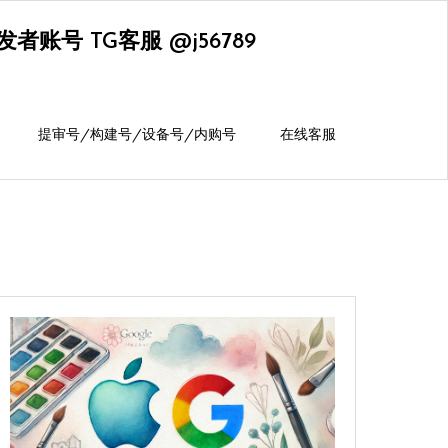
账号 TG客服 @j56789
提审号/构建号/设备号/内购号
在线客服