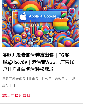
谷歌开发者账号特惠出售｜TG客
服:@J56789｜老号带App、广告账
户开户及白包号轻松获取
苹果开发者账号【提审号、打包号、内购号，TF构
建号 […]
2024 年 12 月 12 日