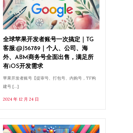
全球苹果开发者账号一次搞定｜TG
客服:@J56789｜个人、公司、海
外、ABM商务号全面出售，满足所
有iOS开发需求
苹果开发者账号【提审号、打包号、内购号，TF构
建号 […]
2024 年 12 月 24 日