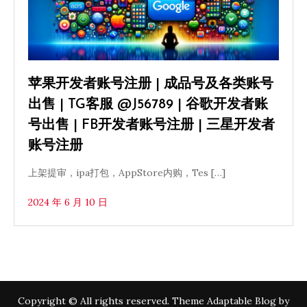
苹果开发者账号注册 | 成品号及各类账号
出售 | TG客服 @J56789 | 谷歌开发者账
号出售 | FB开发者账号注册 | 三星开发者
账号注册
上架提审，ipa打包，AppStore内购，Tes […]
2024 年 6 月 10 日
Copyright © All rights reserved. Theme Adaptable Blog by