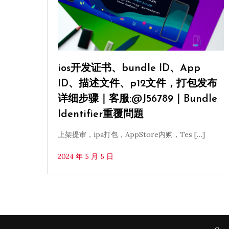
ios开发证书、bundle ID、App
ID、描述文件、p12文件，打包发布
详细步骤｜客服:@J56789｜Bundle
Identifier重覆問題
上架提审，ipa打包，AppStore内购，Tes […]
2024 年 5 月 5 日