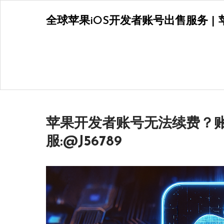
Skip
全球苹果iOS开发者账号出售服务 | 苹
to
content
苹果开发者账号无法续费？账
服:@J56789