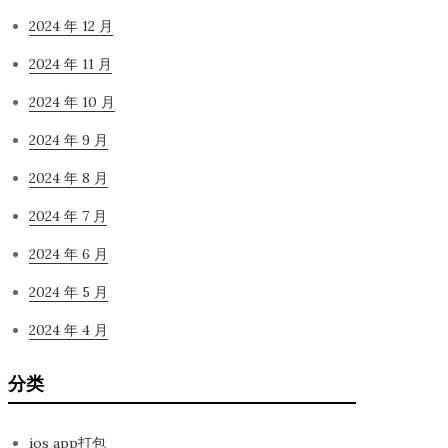
2024 年 12 月
2024 年 11 月
2024 年 10 月
2024 年 9 月
2024 年 8 月
2024 年 7 月
2024 年 6 月
2024 年 5 月
2024 年 4 月
分类
ios app打包