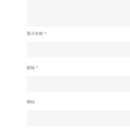
显示名称
*
邮箱
*
网站