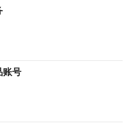
务
品账号