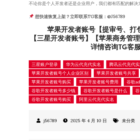
不论你是个人开发者还是企业用户，我们都有匹配的解决
想快速恢复上架？立即联系TG客服：@J56789
苹果开发者账号【提审号、打
【三星开发者账号】【苹果商务管理
详情咨询TG客
三星账户登录
华为云代充代实名
腾讯云代充代实
苹果开发者账号个人企业区别
苹果开发者账号共享
苹果开发者账号购买
苹果开发者账号费用
谷歌a
谷歌开发者账号多少钱
谷歌开发者账号是什么
谷
谷歌开发者账号购买
阿里云代充代实名
2025 年 4 月 10 日
未分类