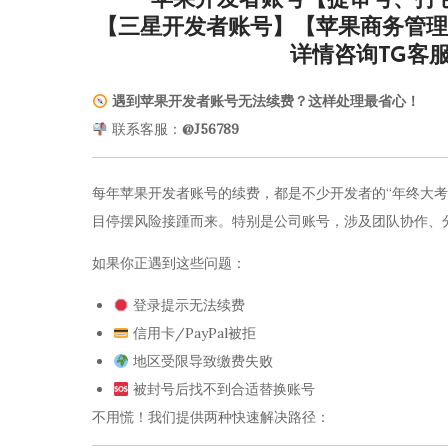
苹果开发者账号【提审号、打
【三星开发者账号】【苹果商务管理
详情咨询TG客
遇到苹果开发者账号无法续费？这样处理最省心！
联系客服：
@J56789
每年苹果开发者账号的续费，都是不少开发者的“年终大考”。
目停摆风险接踵而来。特别是公司账号，涉及团队协作、
如果你正遇到这些问题：
登录提示无法续费
信用卡/PayPal被拒
地区受限导致缴费失败
被封号后找不到合适替换账号
不用慌！我们提供两种快速解决路径：