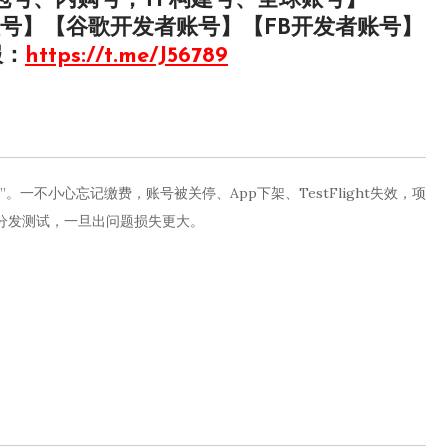
包号、内购号，TF构建号、全球账号】
号】【谷歌开发者账号】【FB开发者账号】
服：
https://t.me/J56789
一不小心忘记缴费，账号被关停、App下架、TestFlight失效，项
分发测试，一旦出问题损失更大。