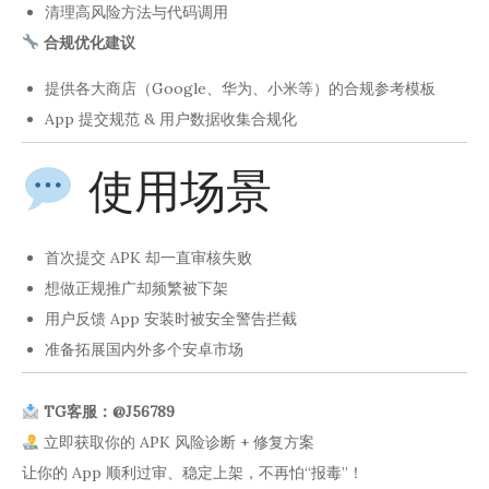
清理高风险方法与代码调用
合规优化建议
提供各大商店（Google、华为、小米等）的合规参考模板
App 提交规范 & 用户数据收集合规化
使用场景
首次提交 APK 却一直审核失败
想做正规推广却频繁被下架
用户反馈 App 安装时被安全警告拦截
准备拓展国内外多个安卓市场
TG客服：@J56789
立即获取你的 APK 风险诊断 + 修复方案
让你的 App 顺利过审、稳定上架，不再怕“报毒”！