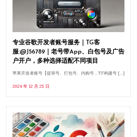
专业谷歌开发者账号服务｜TG客
服:@J56789｜老号带App、白包号及广告
户开户，多种选择适配不同项目
苹果开发者账号【提审号、打包号、内购号，TF构建号 […]
2024 年 12 月 25 日