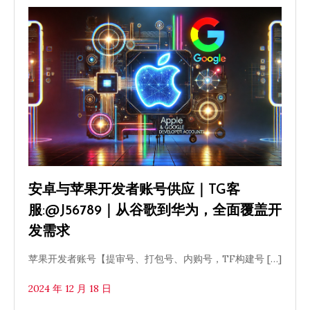
安卓与苹果开发者账号供应｜TG客
服:@J56789｜从谷歌到华为，全面覆盖开
发需求
苹果开发者账号【提审号、打包号、内购号，TF构建号 […]
2024 年 12 月 18 日