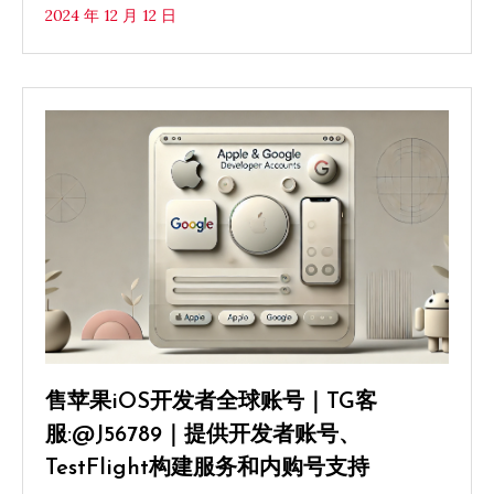
2024 年 12 月 12 日
售苹果iOS开发者全球账号｜TG客
服:@J56789｜提供开发者账号、
TestFlight构建服务和内购号支持