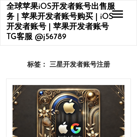
Skip
全球苹果iOS开发者账号出售服
to
务 | 苹果开发者账号购买 | iOS
content
开发者账号 | 苹果开发者账号
TG客服 @j56789
标签：
三星开发者账号注册