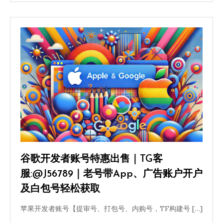
谷歌开发者账号特惠出售｜TG客
服:@J56789｜老号带App、广告账户开户
及白包号轻松获取
苹果开发者账号【提审号、打包号、内购号，TF构建号 […]