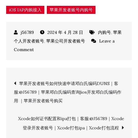
iOS IAP内购接入
苹果开发者账号内购号
2024 年 4 月 28 日
内购号
,
苹果
个人开发者账号
,
苹果公司开发者账号
Leave a
on
Comment
iOS
iap
内
文
苹果开发者账号如何快速申请邓白氏编码DUNS｜客
购
服:@J56789｜苹果邓白氏编码查询|ios开发邓白氏编码作
接
章
用 ｜苹果开发者账号购买
入
｜
导
客
Xcode如何证书配置和ipa打包｜客服:@J56789｜Xcode
服:@J56789
航
登录开发者账号｜Xcode打包ipa｜Xcode打包流程
｜