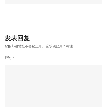
ios
内
购
支
付
发表回复
流
程
您的邮箱地址不会被公开。
必填项已用
*
标注
｜
评论
*
ios
内
购
接
入
｜
ios
IAP