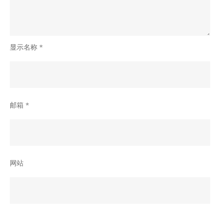
支
付
流
显示名称
*
程
｜
ios
TestFlight
邮箱
*
内
购
网站