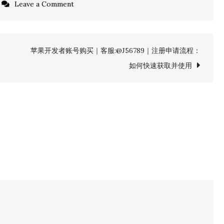
on
Leave a Comment
苹
果
开
苹果开发者账号购买｜客服:@J56789｜注册申请流程：
发
如何快速获取并使用
者
账
号
购
买、
注
册、
续
费
｜
客