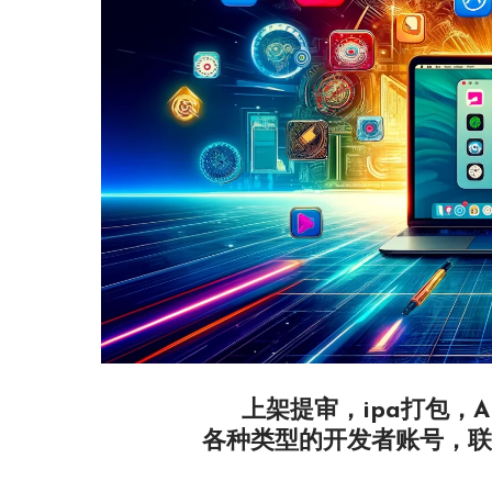
上架提审，ipa打包，App
各种类型的开发者账号，联