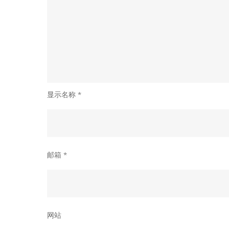
显示名称
*
邮箱
*
网站