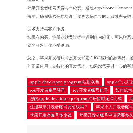
苹果开发者账号需要每年续费。通过App Store Con
费用。确保账号信息更新，避免因信息过时导致续费失败
技术支持与客户服务
如果在购买、注册或续费过程中遇到任何问题，可以联系tg
您的开发工作不受影响。
总之，苹果开发者账号是开发和发布iOS应用的必需品。
的正常使用，支持您的开发需求。如果您需要进一步的帮
apple developer programi注册灰色
apple个人
ios开发者账号登录
ios开发者账号购买
如何成为
您的apple developerprogram注册暂时无法完成
此
注册苹果开发者账号要给钱吗？
苹果个人开发者账
苹果开发者账号多少钱
苹果开发者账号申请需要多