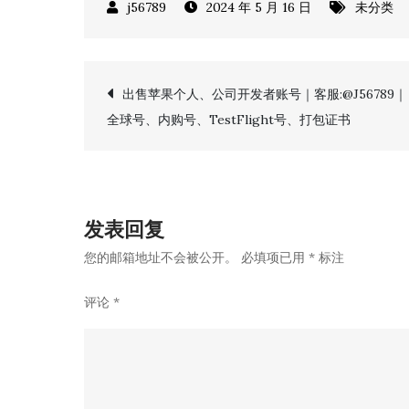
2024 年 5 月 16 日
未分类
文
出售苹果个人、公司开发者账号｜客服:@J56789｜
全球号、内购号、TestFlight号、打包证书
章
导
发表回复
航
您的邮箱地址不会被公开。
必填项已用
*
标注
评论
*