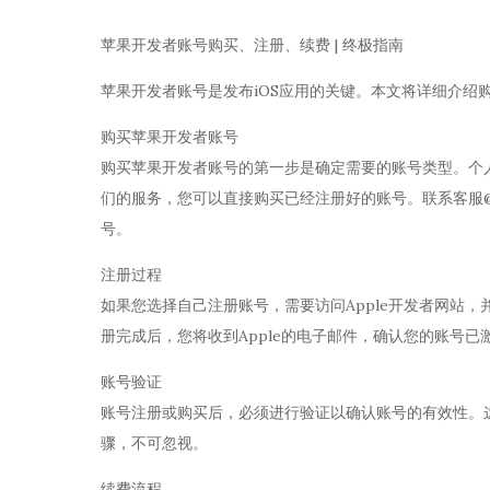
苹果开发者账号购买、注册、续费 | 终极指南
苹果开发者账号是发布iOS应用的关键。本文将详细介绍
购买苹果开发者账号
购买苹果开发者账号的第一步是确定需要的账号类型。个
们的服务，您可以直接购买已经注册好的账号。联系客服@
号。
注册过程
如果您选择自己注册账号，需要访问Apple开发者网站
册完成后，您将收到Apple的电子邮件，确认您的账号已
账号验证
账号注册或购买后，必须进行验证以确认账号的有效性。
骤，不可忽视。
续费流程