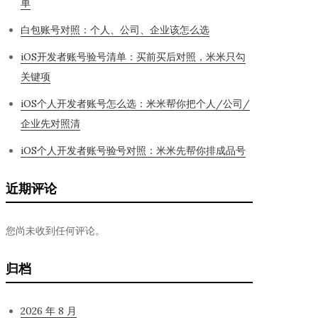
单
白包账号对照：个人、公司、企业该怎么选
iOS开发者账号验号清单：买前买后对照，米米只勾
关键项
iOS个人开发者账号怎么选：米米帮你把个人/公司/
企业先对照清
iOS个人开发者账号验号对照：米米先帮你排成品号
近期评论
您尚未收到任何评论。
归档
2026 年 8 月