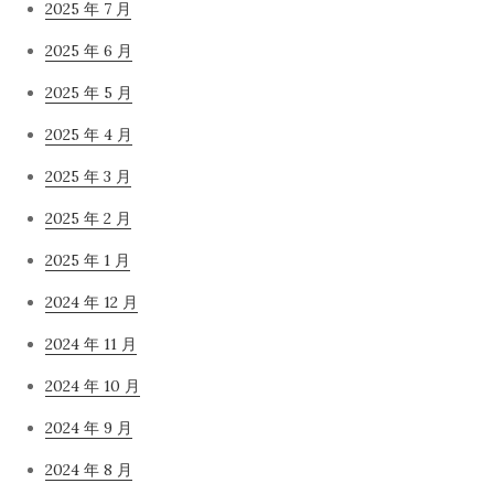
2025 年 7 月
2025 年 6 月
2025 年 5 月
2025 年 4 月
2025 年 3 月
2025 年 2 月
2025 年 1 月
2024 年 12 月
2024 年 11 月
2024 年 10 月
2024 年 9 月
2024 年 8 月