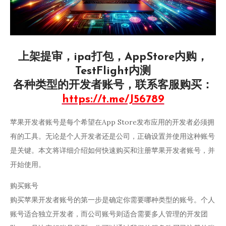
上架提审，ipa打包，AppStore内购，
TestFlight内测
各种类型的开发者账号，联系客服购买：
https://t.me/J56789
苹果开发者账号是每个希望在App Store发布应用的开发者必须拥
有的工具。无论是个人开发者还是公司，正确设置并使用这种账号
是关键。本文将详细介绍如何快速购买和注册苹果开发者账号，并
开始使用。
购买账号
购买苹果开发者账号的第一步是确定你需要哪种类型的账号。个人
账号适合独立开发者，而公司账号则适合需要多人管理的开发团