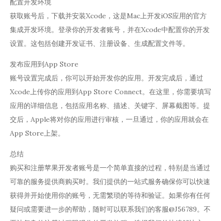
配置开发环境
获取账号后，下载并安装Xcode，这是Mac上开发iOS应用的官方
集成开发环境。登录你的开发者账号，并在Xcode中配置你的开发
设置。这包括创建开发证书、注册设备、生成配置文件等。
发布应用到App Store
账号设置完成后，你可以开始开发你的应用。开发完成后，通过
Xcode上传你的应用到App Store Connect。在这里，你需要填写
应用的详细信息，包括应用名称、描述、关键字、屏幕截图等。提
交后，Apple将对你的应用进行审核，一旦通过，你的应用就会在
App Store上架。
总结
购买和注册苹果开发者账号是一个简单直接的过程，特别是当通过
可靠的服务提供商购买时。我们提供的一站式服务确保你可以快速
获得并开始使用你的账号，无需繁琐的等待和验证。如果你有任何
疑问或需要进一步的帮助，随时可以联系我们的客服@J56789。不