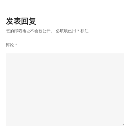
注
册
发表回复
申
请
您的邮箱地址不会被公开。
必填项已用
*
标注
流
评论
*
程：
如
何
快
速
获
取
并
使
用