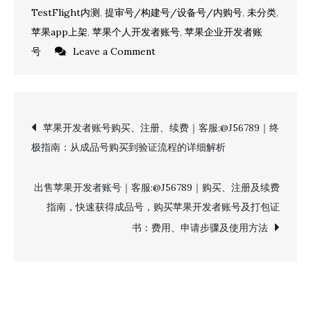
TestFlight内测
,
提审号/构建号/设备号/内购号
,
未分类
,
苹果app上架
,
苹果个人开发者账号
,
苹果企业开发者账
on
号
Leave a Comment
苹
果
开
文
苹果开发者账号购买、注册、续费｜客服:@J56789｜终
发
极指南：从成品号购买到验证流程的详细解析
者
章
账
号
出售苹果开发者账号｜客服:@J56789｜购买、注册及续费
导
购
指南，快速获得成品号，购买苹果开发者账号及打包证
买
航
书：费用、申请步骤及使用方法
｜
客
服:@J56789
｜