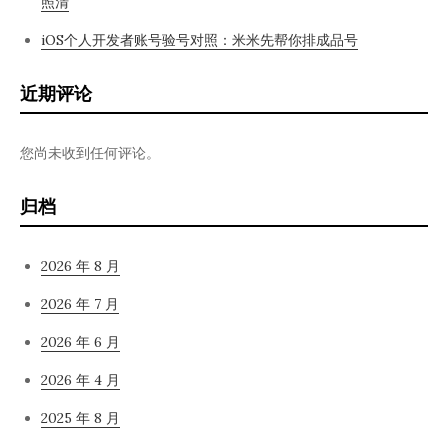
照清
iOS个人开发者账号验号对照：米米先帮你排成品号
近期评论
您尚未收到任何评论。
归档
2026 年 8 月
2026 年 7 月
2026 年 6 月
2026 年 4 月
2025 年 8 月