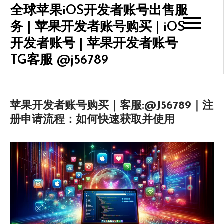
Skip
全球苹果iOS开发者账号出售服
to
务 | 苹果开发者账号购买 | iOS
content
开发者账号 | 苹果开发者账号
TG客服 @j56789
苹果开发者账号购买｜客服:@J56789｜注
册申请流程：如何快速获取并使用