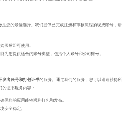
号
是您的最佳选择。我们提供已完成注册和审核流程的现成账号，帮
，购买后即可使用。
都能为您提供适合的账号类型，包括个人账号和公司账号。
开发者账号和打包证书
的服务。通过我们的服务，您可以迅速获得所
们的证书服务内容：
，确保您的应用能够顺利打包和发布。
环境安全稳定。