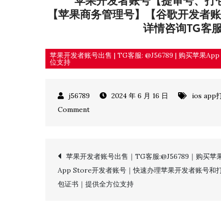
苹果开发者账号【提审号、打
【苹果商务管理号】【谷歌开发者账
详情咨询TG客
苹果开发者账号出售 | TG客服: @J56789 | 购买苹果
位支持
2024 年 6 月 16 日
ios ap
on
Comment
苹
果
开
文
苹果开发者账号出售｜TG客服:@J56789｜购买苹
发
App Store开发者账号｜快速办理苹果开发者账号和
者
章
包证书｜提供全方位支持
账
号
导
出