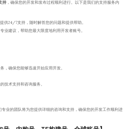
支持
，确保您的开发和发布过程顺利进行。以下是我们的支持服务内
789提供24/7支持，随时解答您的问题和提供帮助。
的专业建议，帮助您最大限度地利用开发者账号。
服务，确保您能够迅速开始应用开发。
。
业的技术支持和咨询服务。
。我们专业的团队将为您提供详细的咨询和支持，确保您的开发工作顺利进