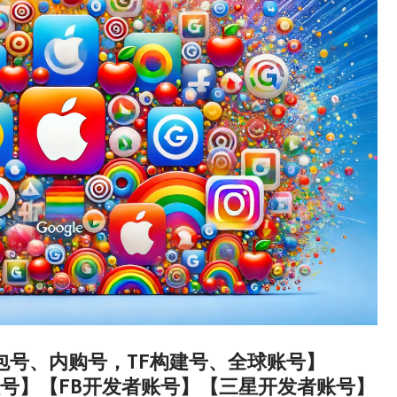
包号、内购号，TF构建号、全球账号】
号】【FB开发者账号】【三星开发者账号】