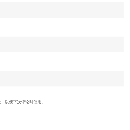
址，以便下次评论时使用。