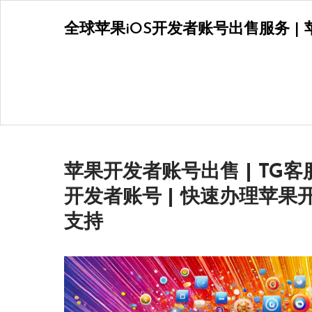
Skip
全球苹果iOS开发者账号出售服务 | 苹
to
content
苹果开发者账号出售 | TG客服: 
开发者账号 | 快速办理苹果
支持