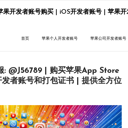
果开发者账号购买 | iOS开发者账号 | 苹果开发者
首页
苹果个人开发者账号
苹果公司开发者账号
@J56789 | 购买苹果App Store
开发者账号和打包证书 | 提供全方位