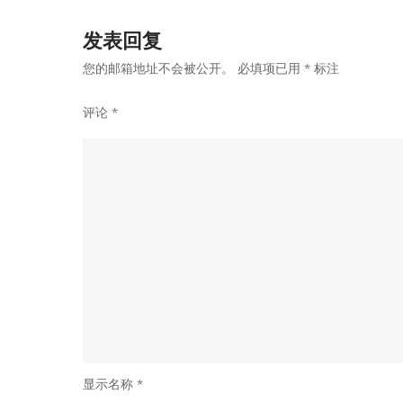
售
航
发表回复
|
您的邮箱地址不会被公开。
必填项已用
*
标注
TG
客
评论
*
服:
@J56789
|
购
买
苹
果
App
Store
开
发
显示名称
*
者