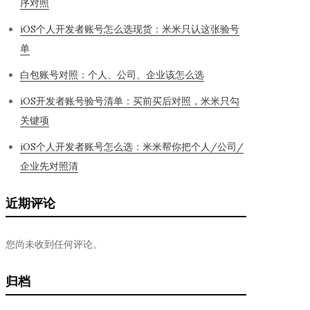
序对照
iOS个人开发者账号怎么选现货：米米只认这张验号
单
白包账号对照：个人、公司、企业该怎么选
iOS开发者账号验号清单：买前买后对照，米米只勾
关键项
iOS个人开发者账号怎么选：米米帮你把个人/公司/
企业先对照清
近期评论
您尚未收到任何评论。
归档