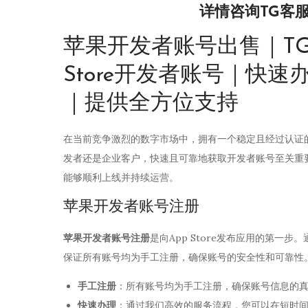
详情咨询TG客
苹果开发者账号出售｜TG客
Store开发者账号｜快
｜提供全方位支持
在当前竞争激烈的数字市场中，拥有一个稳定且经过认证的
发者还是企业客户，快速且可靠地获取开发者账号至关重
能够顺利上线并持续运营。
苹果开发者账号注册
苹果开发者账号注册
是向App Store发布应用的第
保证所有账号均为手工注册，确保账号的安全性和可靠性
手工注册
：所有账号均为手工注册，确保账号信息的
快速办理
：通过我们高效的服务流程，您可以在短时