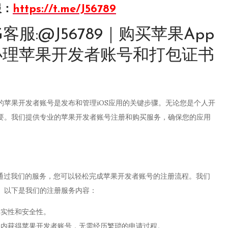
服：
https://t.me/J56789
服:@J56789｜购买苹果App
速办理苹果开发者账号和打包证书
苹果开发者账号是发布和管理iOS应用的关键步骤。无论您是个人开
要。我们提供专业的苹果开发者账号注册和购买服务，确保您的应用
一步。通过我们的服务，您可以轻松完成苹果开发者账号的注册流程。我们
。以下是我们的注册服务内容：
真实性和安全性。
间内获得苹果开发者账号，无需经历繁琐的申请过程。