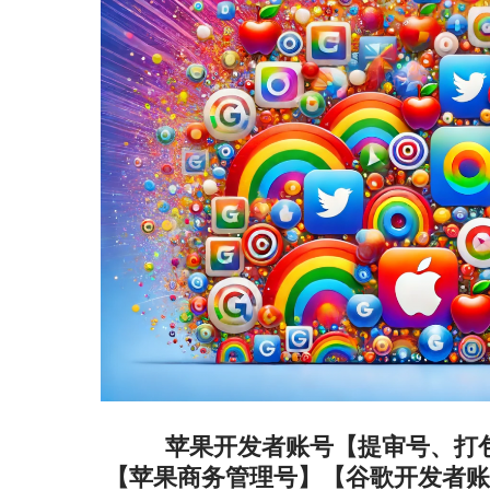
苹果开发者账号【提审号、打
【苹果商务管理号】【谷歌开发者账