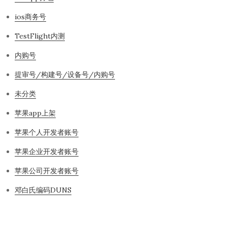
ios商务号
TestFlight内测
内购号
提审号/构建号/设备号/内购号
未分类
苹果app上架
苹果个人开发者账号
苹果企业开发者账号
苹果公司开发者账号
邓白氏编码DUNS