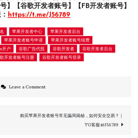
号】【谷歌开发者账号】【FB开发者账号】
服：
https://t.me/J56789
名
苹果开发者中心
苹果开发者后台
苹果开发者账号申请
苹果开发者账号续费
ds开户
谷歌广告代投
谷歌开发者
谷歌开发者后台
歌开发者账号注册
谷歌开发者账号登录
on
Leave a Comment
购
买
苹
购买苹果开发者账号常见骗局揭秘，如何安全交易？｜
果
TG客服:@J56789
开