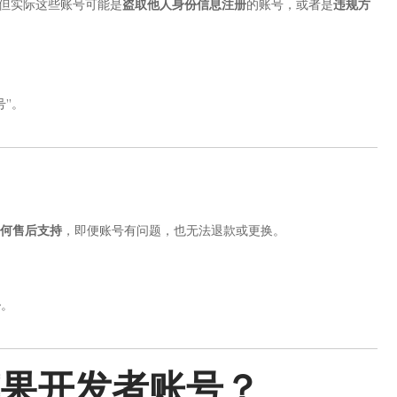
，但实际这些账号可能是
盗取他人身份信息注册
的账号，或者是
违规方
号”。
何售后支持
，即便账号有问题，也无法退款或更换。
务
。
果开发者账号？