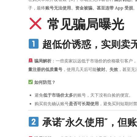
子，最终
账号无法使用、资金被骗、甚至连带 App 受损
常见骗局曝光
超低价诱惑，实则卖
骗局解析
：一些卖家以远低于市场价的价格吸引客户，
量注册的低质量号
，使用几天后可能
被封、失效
，甚至无法
如何防范？
避免
低于市场价太多
的账号，天下没有白捡的便宜。
购买前先确认账号
是否可长期使用
，避免买到短期封
承诺“永久使用”，但