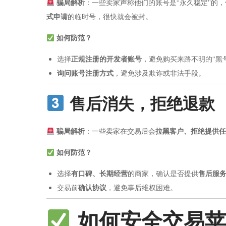
骗局解析
：一些卖家声称他们的账号是“永久稳定”的
式申请
的临时号，很快就会被封。
如何防范？
选择
正规注册的开发者账号
，避免购买来路不明的“黑
询问账号注册方式
，避免涉及欺诈或非法手段。
售后消失，拒绝退款
骗局解析
：一些卖家在交易后会
拉黑客户、拒绝提供任
如何防范？
选择
有口碑、长期经营
的商家，确认是否提供
售后服
交易前
确认协议
，避免事后维权困难。
如何安全交易苹