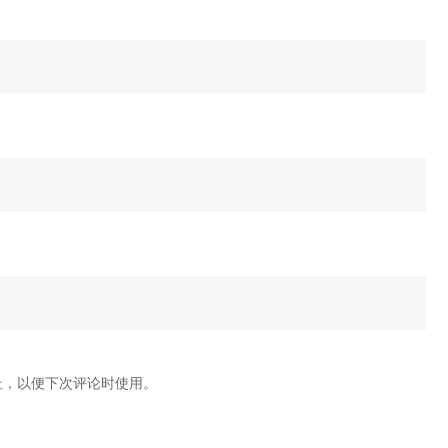
｜
TG
客
服:@J56789
址，以便下次评论时使用。