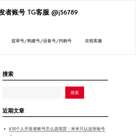
账号 TG客服 @j56789
提审号/构建号/设备号/内购号
在线客服
搜索
搜索
近期文章
iOS个人开发者账号怎么选现货：米米只认这张验号