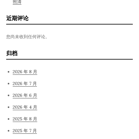
照清
近期评论
您尚未收到任何评论。
归档
2026 年 8 月
2026 年 7 月
2026 年 6 月
2026 年 4 月
2025 年 8 月
2025 年 7 月