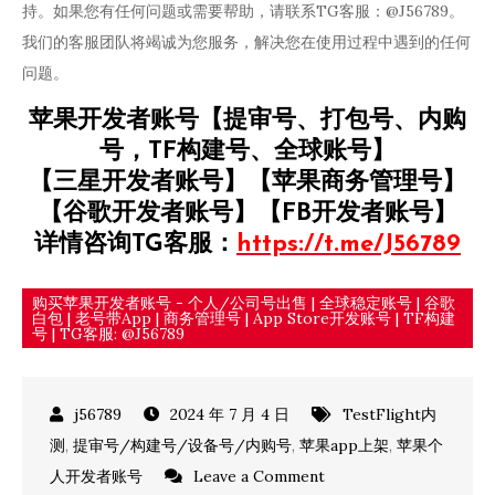
持。如果您有任何问题或需要帮助，请联系TG客服：@J56789。
我们的客服团队将竭诚为您服务，解决您在使用过程中遇到的任何
问题。
苹果开发者账号【提审号、打包号、内购
号，TF构建号、全球账号】
【三星开发者账号】【苹果商务管理号】
【谷歌开发者账号】【FB开发者账号】
详情咨询TG客服：
https://t.me/J56789
购买苹果开发者账号 - 个人/公司号出售 | 全球稳定账号 | 谷歌
白包 | 老号带App | 商务管理号 | App Store开发账号 | TF构建
号 | TG客服: @J56789
2024 年 7 月 4 日
TestFlight内
测
,
提审号/构建号/设备号/内购号
,
苹果app上架
,
苹果个
on
人开发者账号
Leave a Comment