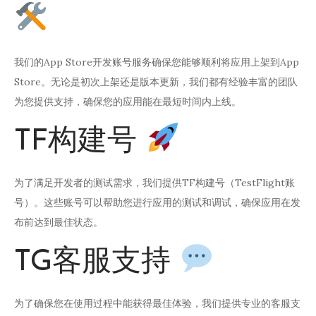
我们的App Store开发账号服务确保您能够顺利将应用上架到App
Store。无论是初次上架还是版本更新，我们都有经验丰富的团队
为您提供支持，确保您的应用能在最短时间内上线。
TF构建号
为了满足开发者的测试需求，我们提供TF构建号（TestFlight账
号）。这些账号可以帮助您进行应用的测试和调试，确保应用在发
布前达到最佳状态。
TG客服支持
为了确保您在使用过程中能获得最佳体验，我们提供专业的客服支