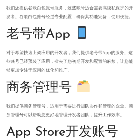
我们还提供谷歌白包账号服务，这些账号适合需要高隐私保护的开
发者。谷歌白包账号经过专业配置，确保其功能完备，使用便捷。
老号带App
对于希望快速上架应用的开发者，我们提供老号带App的服务。这
些账号已经预装了应用，省去了您初期开发和配置的麻烦，让您能
够更加专注于应用的优化和推广。
商务管理号
我们提供商务管理号，适用于需要进行团队协作和管理的企业。商
务管理号可以帮助您更好地管理开发者团队，提升工作效率。
App Store开发账号