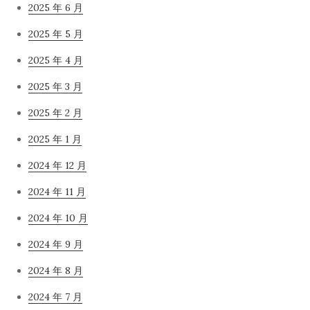
2025 年 6 月
2025 年 5 月
2025 年 4 月
2025 年 3 月
2025 年 2 月
2025 年 1 月
2024 年 12 月
2024 年 11 月
2024 年 10 月
2024 年 9 月
2024 年 8 月
2024 年 7 月