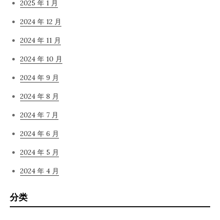
2025 年 1 月
2024 年 12 月
2024 年 11 月
2024 年 10 月
2024 年 9 月
2024 年 8 月
2024 年 7 月
2024 年 6 月
2024 年 5 月
2024 年 4 月
分类