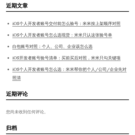
近期文章
iOS个人开发者账号交付前怎么验号：米米按上架顺序对照
iOS个人开发者账号怎么选现货：米米只认这张验号单
白包账号对照：个人、公司、企业该怎么选
iOS开发者账号验号清单：买前买后对照，米米只勾关键项
iOS个人开发者账号怎么选：米米帮你把个人/公司/企业先对
照清
近期评论
您尚未收到任何评论。
归档