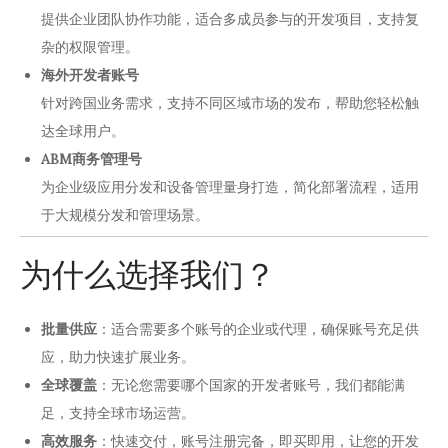
提供企业团队协作功能，适合多成员参与的开发项目，支持复
杂的权限管理。
海外开发者账号
针对跨国业务需求，支持不同区域市场的发布，帮助您轻松触
达全球用户。
ABM商务管理号
为企业级应用分发和设备管理量身打造，简化部署流程，适用
于大规模分发和管理场景。
为什么选择我们？
批量供应
：适合需要多个账号的企业或代理，确保账号充足供
应，助力快速扩展业务。
全球覆盖
：无论您需要哪个国家的开发者账号，我们都能满
足，支持全球市场运营。
高效服务
：快速交付，账号注册完备，即买即用，让您的开发