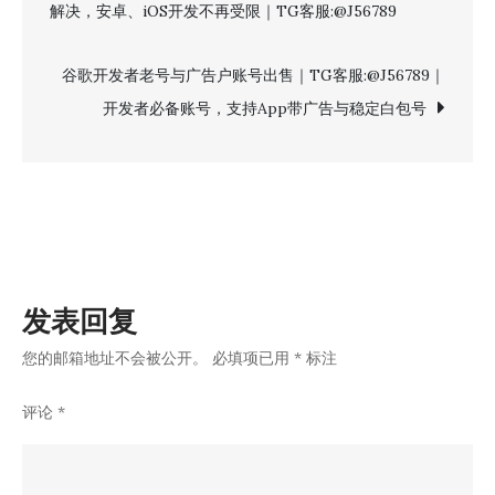
解决，安卓、iOS开发不再受限｜TG客服:@J56789
者
章
账
号
谷歌开发者老号与广告户账号出售｜TG客服:@J56789｜
导
批
开发者必备账号，支持App带广告与稳定白包号
量
航
出
售
｜
TG
客
发表回复
服:@J56789
｜
您的邮箱地址不会被公开。
必填项已用
*
标注
支
评论
*
持
个
人