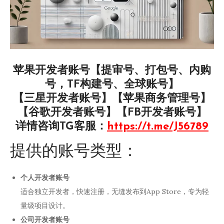
苹果开发者账号【提审号、打包号、内购
号，TF构建号、全球账号】
【三星开发者账号】【苹果商务管理号】
【谷歌开发者账号】【FB开发者账号】
详情咨询TG客服：
https://t.me/J56789
提供的账号类型：
个人开发者账号
适合独立开发者，快速注册，无缝发布到App Store，专为轻
量级项目设计。
公司开发者账号