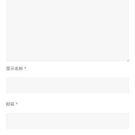
号、
公
司
号、
海
外
号
及
显示名称
*
ABM
商
务
管
邮箱
*
理
号，
全
球