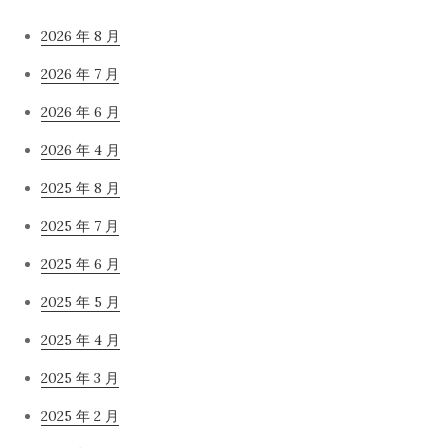
2026 年 8 月
2026 年 7 月
2026 年 6 月
2026 年 4 月
2025 年 8 月
2025 年 7 月
2025 年 6 月
2025 年 5 月
2025 年 4 月
2025 年 3 月
2025 年 2 月