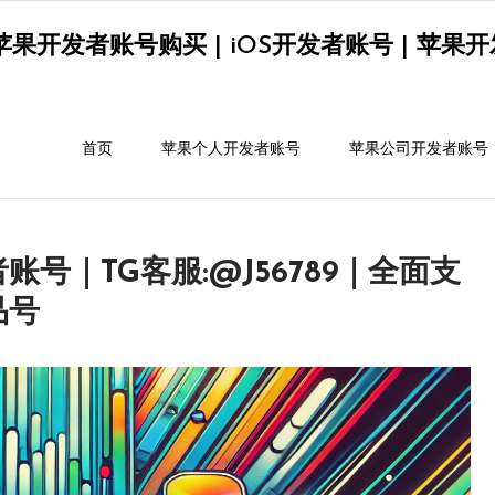
果开发者账号购买 | iOS开发者账号 | 苹果开发者
首页
苹果个人开发者账号
苹果公司开发者账号
号｜TG客服:@J56789｜全面支
品号