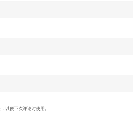
持
注
册
与
认
证，
快
速
获
取
成
品
址，以便下次评论时使用。
号