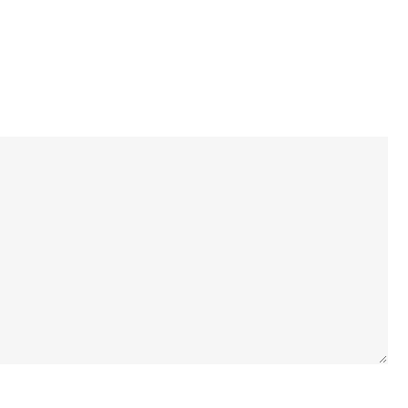
与
苹
果
开
发
者
账
号
｜
TG
客
服:@J56789
｜
全
面
支