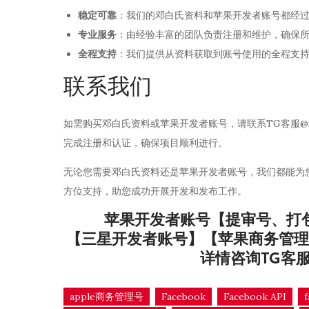
稳定可靠
：我们的邓白氏资料和苹果开发者账号都经
专业服务
：由经验丰富的团队负责注册和维护，确保
全程支持
：我们提供从资料获取到账号使用的全程支
联系我们
如需购买邓白氏资料或苹果开发者账号，请联系TG客服@
完成注册和认证，确保项目顺利进行。
无论您需要邓白氏资料还是苹果开发者账号，我们都能为
方位支持，助您成功开展开发和发布工作。
苹果开发者账号【提审号、打
【三星开发者账号】【苹果商务管理
详情咨询TG客
apple商务管理号
Facebook
Facebook API