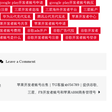
google play开发者账号申请
google play开发者账号购买
号注册
三星开发者选项
三星海外开发者平台
三星账户
华为云代充代实名
腾讯云代充代实名
苹果开发者中心
果开发者账号共享
苹果开发者账号申请
发者账号费用
谷歌ads开户
谷歌广告代投
谷歌开发者
者账号是什么
谷歌开发者账号注册
谷歌开发者账号登录
on
Leave a Comment
出
售
邓
苹果开发者账号出售｜TG客服:@J56789｜提供谷歌、
快
白
三星、FB开发者账号和苹果ABM商务管理号
氏
资
料