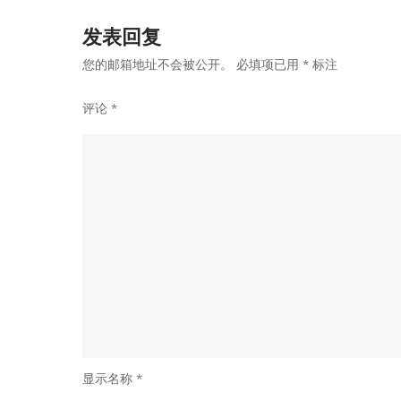
导
发表回复
航
您的邮箱地址不会被公开。
必填项已用
*
标注
评论
*
显示名称
*