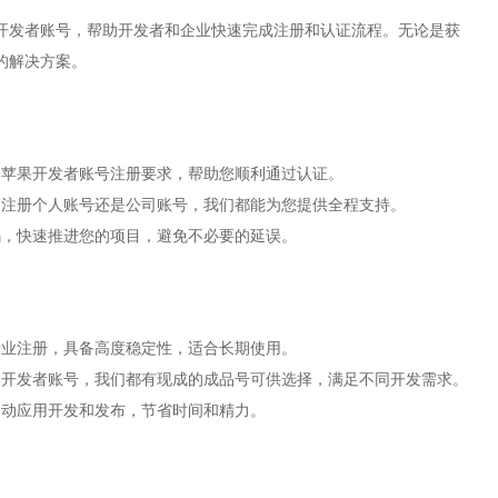
果开发者账号，帮助开发者和企业快速完成注册和认证流程。无论是获
的解决方案。
合苹果开发者账号注册要求，帮助您顺利通过认证。
是注册个人账号还是公司账号，我们都能为您提供全程支持。
码，快速推进您的项目，避免不必要的延误。
专业注册，具备高度稳定性，适合长期使用。
司开发者账号，我们都有现成的成品号可供选择，满足不同开发需求。
启动应用开发和发布，节省时间和精力。