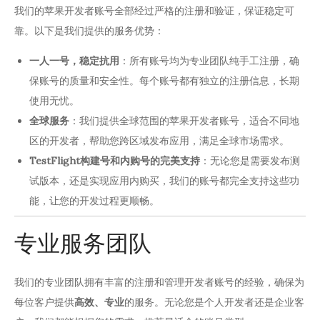
我们的苹果开发者账号全部经过严格的注册和验证，保证稳定可
靠。以下是我们提供的服务优势：
一人一号，稳定抗用
：所有账号均为专业团队纯手工注册，确
保账号的质量和安全性。每个账号都有独立的注册信息，长期
使用无忧。
全球服务
：我们提供全球范围的苹果开发者账号，适合不同地
区的开发者，帮助您跨区域发布应用，满足全球市场需求。
TestFlight构建号和内购号的完美支持
：无论您是需要发布测
试版本，还是实现应用内购买，我们的账号都完全支持这些功
能，让您的开发过程更顺畅。
专业服务团队
我们的专业团队拥有丰富的注册和管理开发者账号的经验，确保为
每位客户提供
高效、专业
的服务。无论您是个人开发者还是企业客