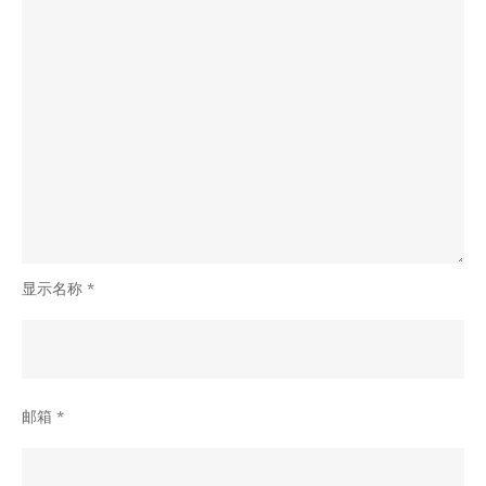
海
外
开
发
者
账
号，
TestFlight
构
显示名称
*
建
号
和
内
邮箱
*
购
号
一