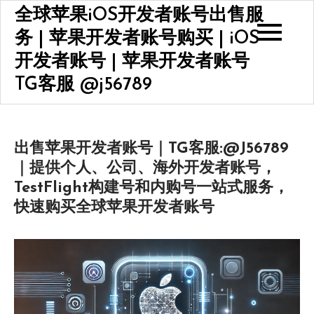
Skip
全球苹果iOS开发者账号出售服
to
务 | 苹果开发者账号购买 | iOS
content
开发者账号 | 苹果开发者账号
TG客服 @j56789
出售苹果开发者账号｜TG客服:@J56789
｜提供个人、公司、海外开发者账号，
TestFlight构建号和内购号一站式服务，
快速购买全球苹果开发者账号