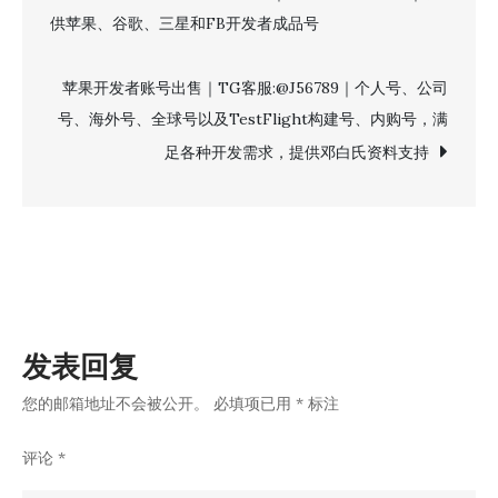
供苹果、谷歌、三星和FB开发者成品号
开
章
发
者
苹果开发者账号出售｜TG客服:@J56789｜个人号、公司
导
账
号、海外号、全球号以及TestFlight构建号、内购号，满
号
航
足各种开发需求，提供邓白氏资料支持
｜
TG
客
服:@J56789
｜
提
发表回复
供
个
您的邮箱地址不会被公开。
必填项已用
*
标注
人、
评论
*
公
司、