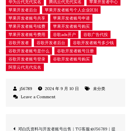
华为云代充代实名
腾讯云代充代实名
苹果开发者中心
苹果开发者后台
苹果开发者账号个人企业区别
苹果开发者账号共享
苹果开发者账号申请
苹果开发者账号续费
苹果开发者账号购买
苹果开发者账号费用
谷歌ads开户
谷歌广告代投
谷歌开发者
谷歌开发者后台
谷歌开发者账号多少钱
谷歌开发者账号是什么
谷歌开发者账号注册
谷歌开发者账号登录
谷歌开发者账号购买
阿里云代充代实名
2024 年 9 月 10 日
未分类
on
Leave a Comment
出
售
苹
文
邓白氏资料与开发者账号出售｜TG客服:@J56789｜提
果