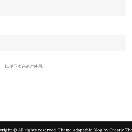
歌
开
发
及
广
告
推
广
址，以便下次评论时使用。
需
求
right © All rights reserved. Theme Adaptable Blog by
Creativ Th