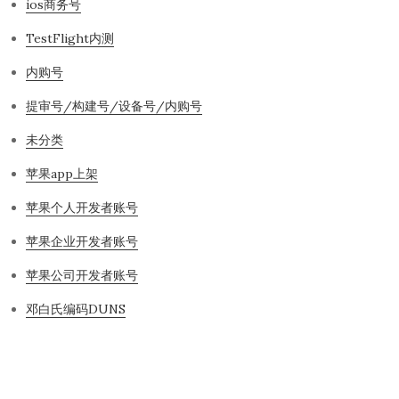
ios商务号
TestFlight内测
内购号
提审号/构建号/设备号/内购号
未分类
苹果app上架
苹果个人开发者账号
苹果企业开发者账号
苹果公司开发者账号
邓白氏编码DUNS