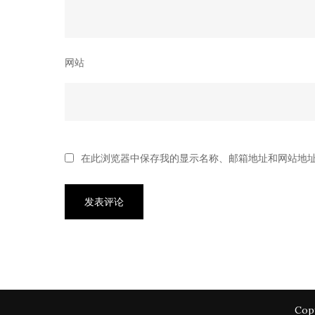
网站
在此浏览器中保存我的显示名称、邮箱地址和网站地
Copy