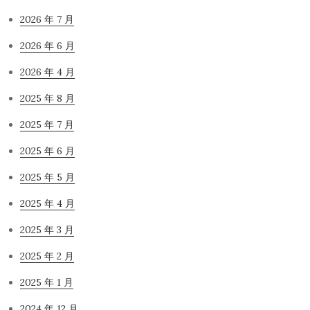
2026 年 7 月
2026 年 6 月
2026 年 4 月
2025 年 8 月
2025 年 7 月
2025 年 6 月
2025 年 5 月
2025 年 4 月
2025 年 3 月
2025 年 2 月
2025 年 1 月
2024 年 12 月