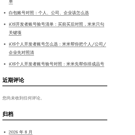
单
白包账号对照：个人、公司、企业该怎么选
iOS开发者账号验号清单：买前买后对照，米米只勾
关键项
iOS个人开发者账号怎么选：米米帮你把个人/公司/
企业先对照清
iOS个人开发者账号验号对照：米米先帮你排成品号
近期评论
您尚未收到任何评论。
归档
2026 年 8 月