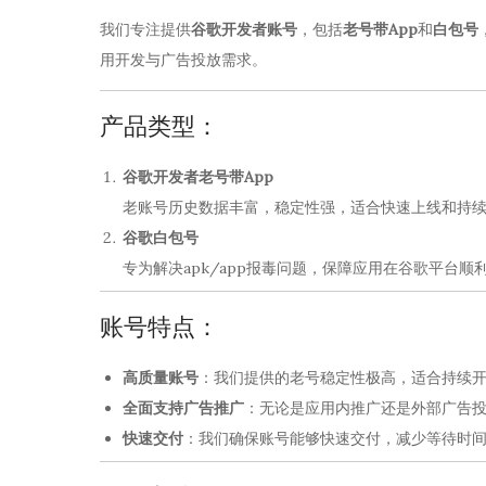
我们专注提供
谷歌开发者账号
，包括
老号带App
和
白包号
用开发与广告投放需求。
产品类型：
谷歌开发者老号带App
老账号历史数据丰富，稳定性强，适合快速上线和持
谷歌白包号
专为解决apk/app报毒问题，保障应用在谷歌平台
账号特点：
高质量账号
：我们提供的老号稳定性极高，适合持续
全面支持广告推广
：无论是应用内推广还是外部广告
快速交付
：我们确保账号能够快速交付，减少等待时