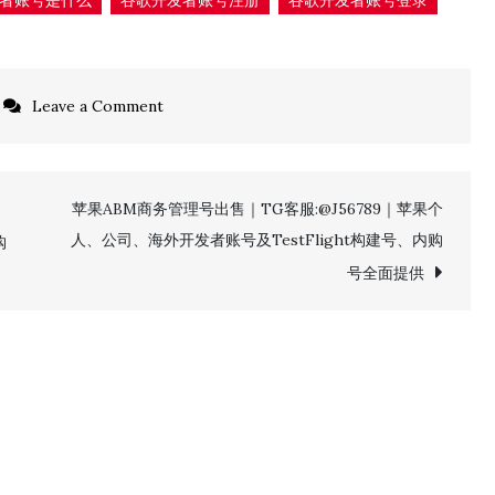
on
Leave a Comment
出
售
谷
苹果ABM商务管理号出售｜TG客服:@J56789｜苹果个
歌
人、公司、海外开发者账号及TestFlight构建号、内购
购
开
号全面提供
发
者
账
号
｜
TG
客