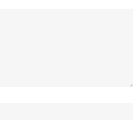
服:@J56789
｜
老
号
带
App、
白
包
号
出
售，
快
速
解
决
谷