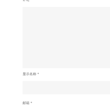
显示名称
*
邮箱
*