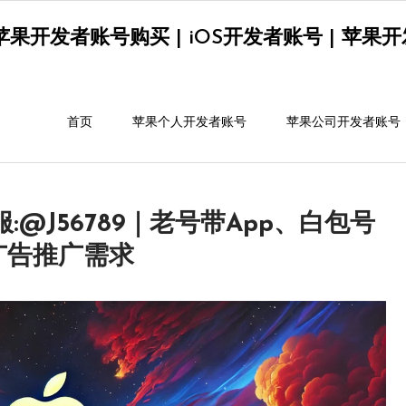
果开发者账号购买 | iOS开发者账号 | 苹果开发者
首页
苹果个人开发者账号
苹果公司开发者账号
@J56789｜老号带App、白包号
广告推广需求